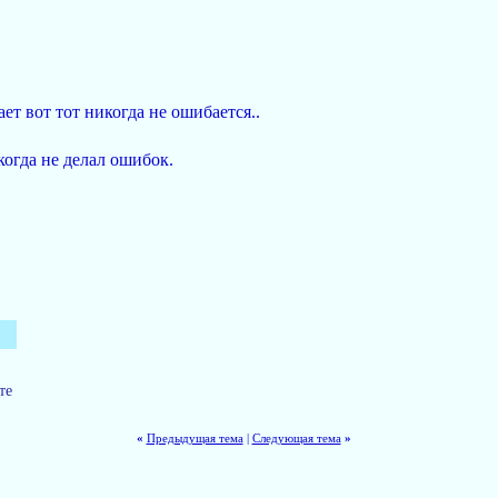
ает вот тот никогда не ошибается..
когда не делал ошибок.
те
«
Предыдущая тема
|
Следующая тема
»