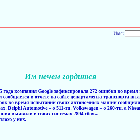
Имя:
Им нечем гордится
015 года компания Google зафиксировала 272 ошибки во вре
 сообщается в отчете на сайте департамента транспорта шта
сбоях во время испытаний своих автономных машин сообщили
х, Delphi Automotive – о 511-ти, Volkswagen – о 260-ти, а Nis
ании выявили в своих системах 2894 сбоя...
плохо у них.