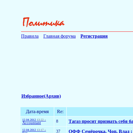
Правила
Главная форума
Регистрация
Избранное(Архив)
Дата-время
Re:
12.04.2012
13:22 »
8
Тагаз просит признать себя 
Accountant
12.04.2012
13:17 »
37
ОФФ Семёрочка, Чоп, Влад : 
Чoп