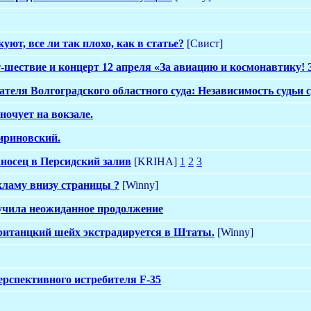
ют, все ли так плохо, как в статье?
[Свист]
-шествие и концерт 12 апреля «За авиацию и космонавтику! 
теля Волгоградского областного суда: Независимость судьи с
очует на вокзале.
ириновский.
осец в Персидский залив
[KRIHA]
1
2
3
ламу внизу страницы ?
[Winny]
учила неожиданное продолжение
Британцкий шейх экстрадируется в Штаты.
[Winny]
ерспективного истребителя F-35