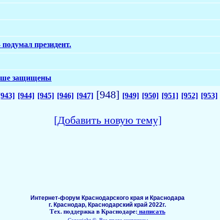
 подумал президент.
лучше защищены
[948]
[943]
[944]
[945]
[946]
[947]
[949]
[950]
[951]
[952]
[953]
[Добавить новую тему]
Интернет-форум Краснодарского края и Краснодара
г. Краснодар, Краснодарский край 2022г.
Тех. поддержка в Краснодаре:
написать
Copyright ©, Все права защищены