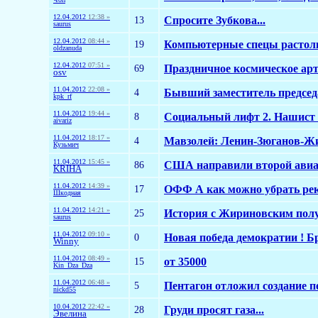
12.04.2012
12:38 »
13
Спросите Зубкова...
saurus
12.04.2012
08:44 »
19
Компьютерные спецы растолку
oldzanuda
12.04.2012
07:51 »
69
Праздничное космическое арт
osv
11.04.2012
22:08 »
4
Бывший заместитель председа
kpk_rf
11.04.2012
19:44 »
8
Социальный лифт 2. Нашист н
aivariz
11.04.2012
18:17 »
4
Мавзолей: Ленин-Зюганов-Ж
Кузьмич
11.04.2012
15:45 »
86
США направили второй авиан
KRIHA
11.04.2012
14:39 »
17
ОФФ А как можно убрать рек
Шкодная
11.04.2012
14:21 »
25
История с Жириновским пол
saurus
11.04.2012
09:10 »
0
Новая победа демократии ! 
Winny
11.04.2012
08:49 »
15
от 35000
Kin_Dza_Dza
11.04.2012
06:48 »
5
Пентагон отложил создание п
nickd55
10.04.2012
22:42 »
28
Груди просят газа...
Эвелина