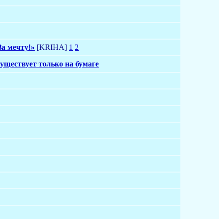
За мечту!»
[KRIHA]
1
2
уществует только на бумаге