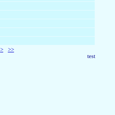
>
>>
test