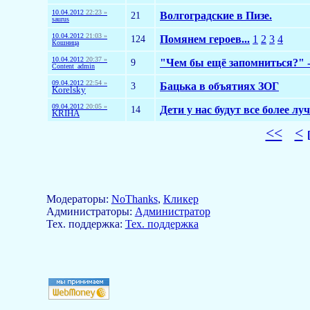
10.04.2012
22:23 »
21
Волгоградские в Пизе.
saurus
10.04.2012
21:03 »
124
Помянем героев...
1
2
3
4
Кошница
10.04.2012
20:37 »
9
"Чем бы ещё запомниться?" -
Content_admin
09.04.2012
22:54 »
3
Бацька в объятиях ЗОГ
Korelsky
09.04.2012
20:05 »
14
Дети у нас будут все более 
KRIHA
<<
<
Модераторы:
NoThanks
,
Кликер
Aдминистраторы:
Администратор
Тех. поддержка:
Тех. поддержка