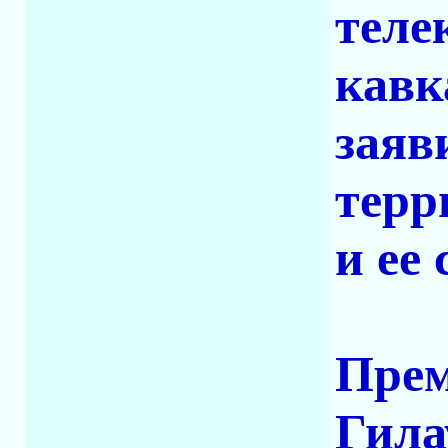
теле
кавк
заяв
терр
и ее 
Прем
Гила