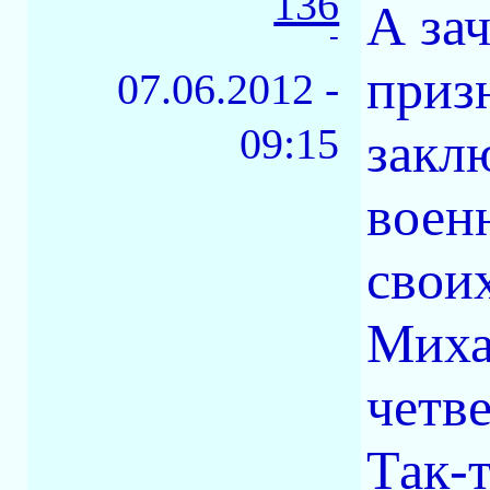
136
А за
-
приз
07.06.2012 -
09:15
закл
воен
свои
Миха
четв
Так-