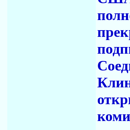
полн
прек
подп
Соед
Клин
откр
коми