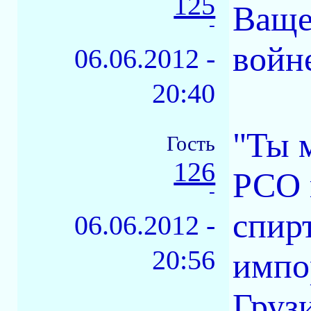
125
Ваще
-
войне
06.06.2012 -
20:40
"Ты 
Гость
126
РСО 
-
спир
06.06.2012 -
20:56
импо
Груз