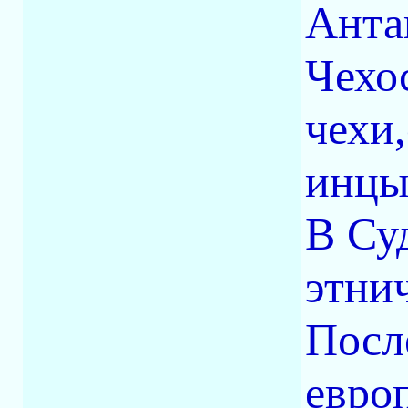
Анта
Чехо
чехи
инцы
В Су
этни
Посл
евро