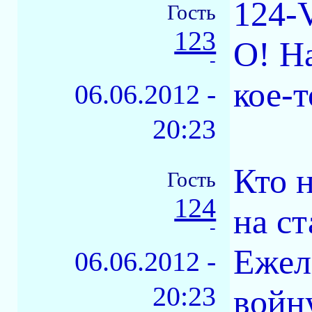
124-
Гость
123
О! Н
-
кое-т
06.06.2012 -
20:23
Кто н
Гость
124
на с
-
Ежел
06.06.2012 -
20:23
войн