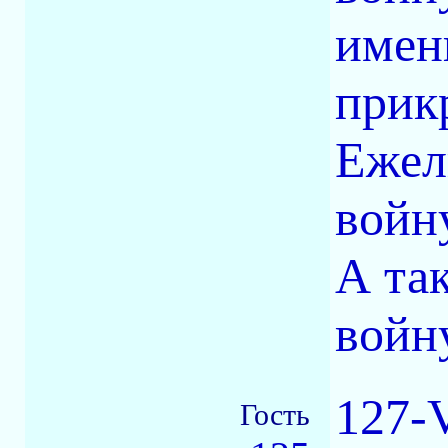
имен
прик
Ежел
войн
А та
войн
127-
Гость