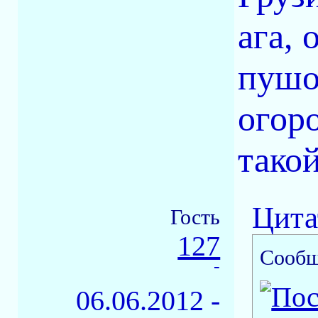
ага,
пушо
огоро
такой
Цита
Гость
127
Сообщ
-
06.06.2012 -