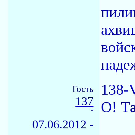
пили
ахви
войс
наде
138-
Гость
137
О! Т
-
07.06.2012 -