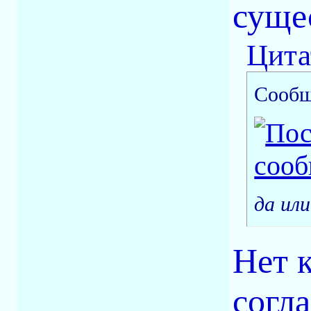
суще
Цита
Сообщ
да ил
Нет 
согл