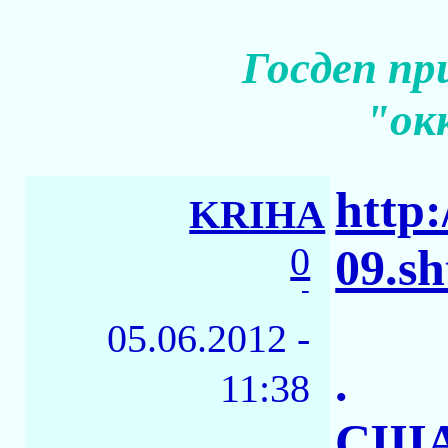
Госдеп пр
"ок
http:
KRIHA
0
09.s
-
05.06.2012 -
.
11:38
США 