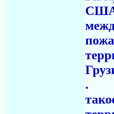
США 
межд
пожа
терр
Груз
.
тако