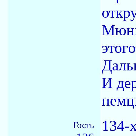
откр
Мюнх
этого
Даль
И де
немц
134-
Гость