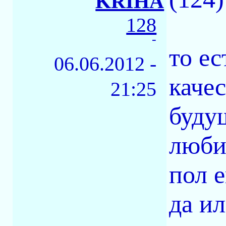
KRIHA
128
-
то ес
06.06.2012 -
каче
21:25
буду
люби
пол е
да ил