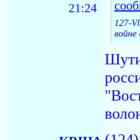
21:24
127-V
войне 
Шути
росс
"Вос
воло
(124)