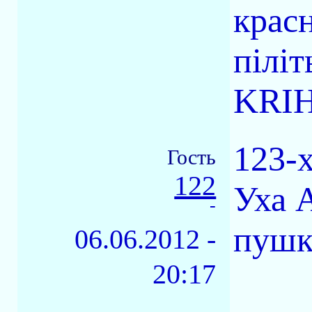
крас
піліт
KRIH
123-
Гость
122
Уха 
-
пушк
06.06.2012 -
20:17