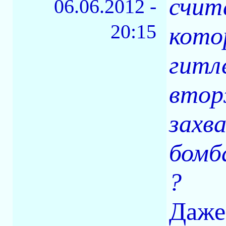
счит
06.06.2012 -
20:15
кото
гитл
втор
захв
бомб
?
Даже 