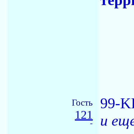
терр
99-K
Гость
121
и ещ
-