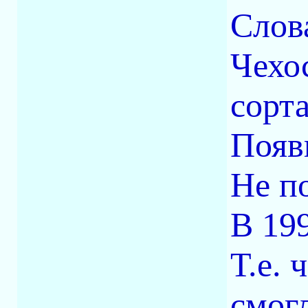
Слов
Чехо
сорт
Появ
Не п
В 199
Т.е. 
смог