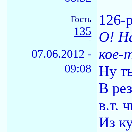
126-
Гость
135
О! Н
-
кое-
07.06.2012 -
09:08
Ну т
В ре
в.т. 
Из ку