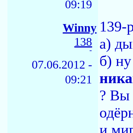
09:19
139-p
Winny
138
а) ды
-
б) ну
07.06.2012 -
ника
09:21
? Вы
одёр
и ми