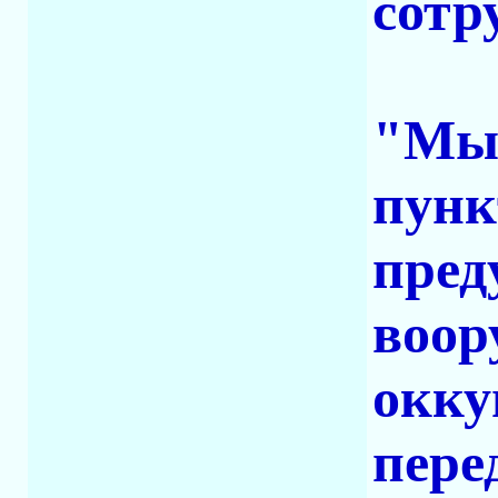
сотр
"Мы 
пунк
пред
воор
окку
пере