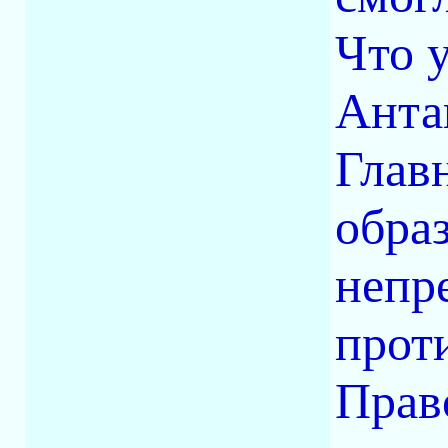
Что 
Антан
Глав
обра
непр
прот
Прав