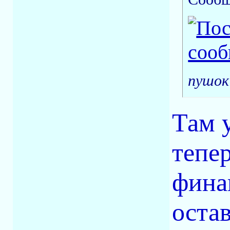
пушок
Там 
тепе
фина
оста