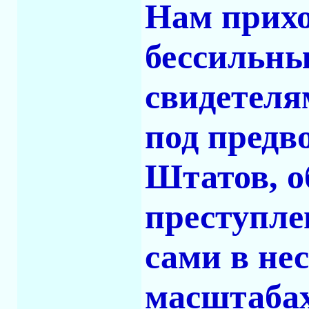
Нам прих
бессильн
свидетеля
под предв
Штатов, о
преступле
сами в не
масштабах