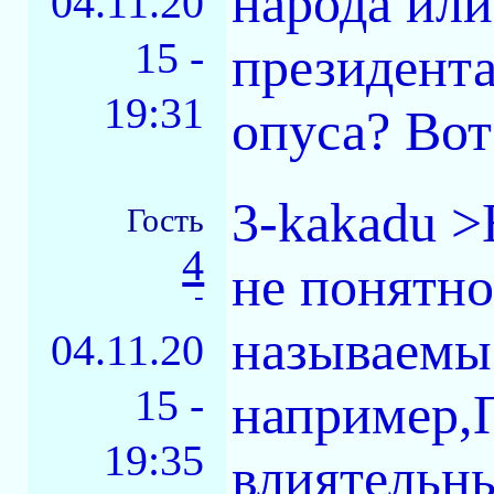
народа ил
04.11.20
15 -
президента
19:31
опуса? Вот
3-kakadu >
Гость
4
не понятно
-
называемые
04.11.20
15 -
например,
19:35
влиятельны