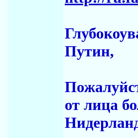
Глубокоув
Путин,
Пожалуйст
от лица б
Нидерланд