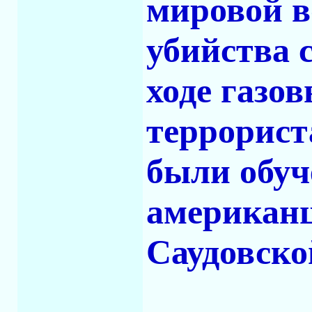
мировой в
убийства 
ходе газо
террорист
были обуч
американц
Саудовско