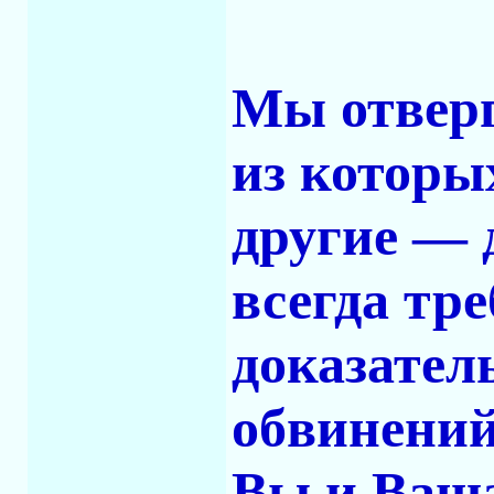
Мы отверг
из которы
другие — 
всегда тр
доказател
обвинений
Вы и Ваша