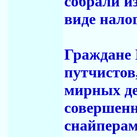
собрали и
виде налог
Граждане 
путчистов
мирных де
совершен
снайперам