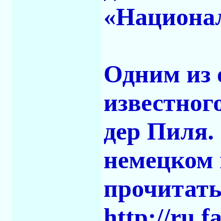
«Национа
Одним из 
известног
дер Пиля.
немецком 
прочитать
http://ru.