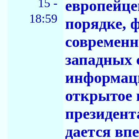
15 -
европейце
18:59
порядке, 
современн
западных 
информаци
открытое 
президент
дается вп