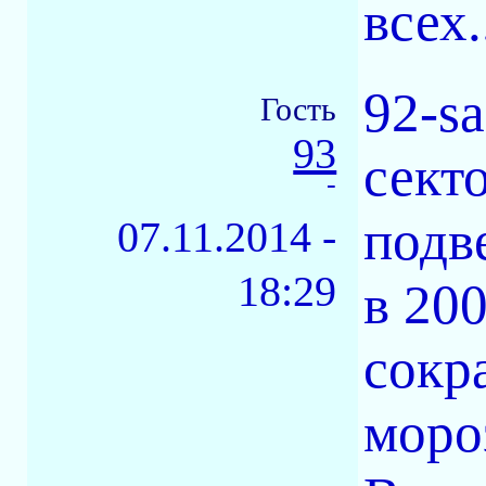
всех..
92-s
Гость
93
сект
-
подв
07.11.2014 -
18:29
в 200
сокр
моро