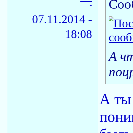
Соо
-
07.11.2014 -
18:08
А ч
поц
А ты
поним