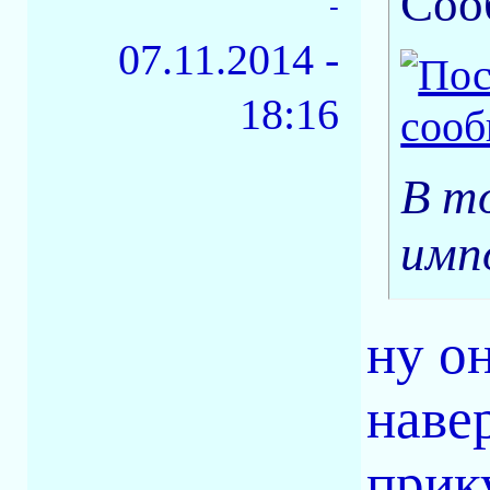
Соо
-
07.11.2014 -
18:16
В т
имп
ну о
наве
прик