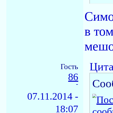
Симо
в то
мешо
Цита
Гость
86
Соо
-
07.11.2014 -
18:07