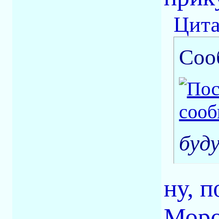
Цита
Соо
буд
ну, п
Моро