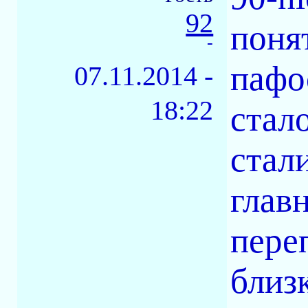
92
понят
-
пафо
07.11.2014 -
18:22
стал
стал
глав
пере
близ