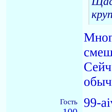
Щас
кру
Мног
смеш
Сейч
обычн
99-a
Гость
100