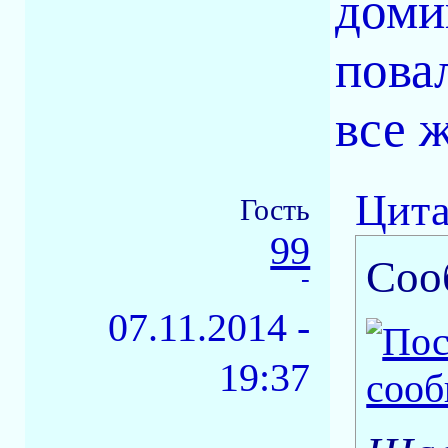
доми
пова
все ж
Цита
Гость
99
Соо
-
07.11.2014 -
19:37