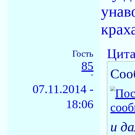
унав
краха
Цита
Гость
85
Соо
-
07.11.2014 -
18:06
и да