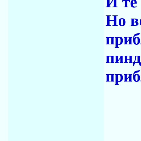
И те
Но в
приб
пинд
приб