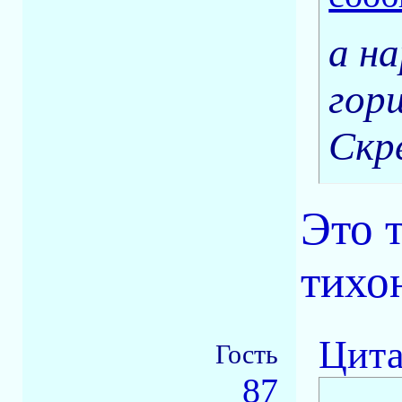
а н
гор
Скр
Это т
тихон
Цита
Гость
87