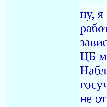
ну, я
рабо
зави
ЦБ м
Набл
госу
не от