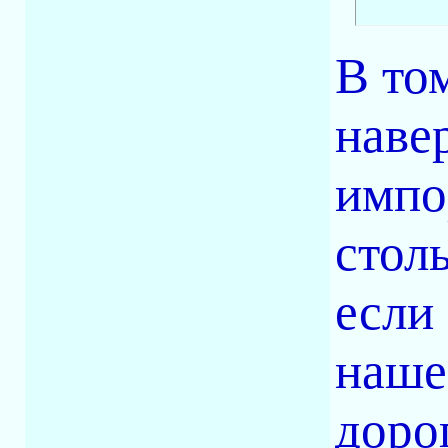
В том
наве
импо
стол
если 
наше
доро