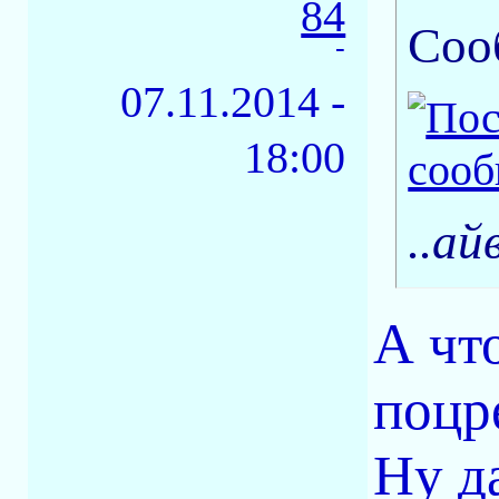
84
Соо
-
07.11.2014 -
18:00
..ай
А чт
поцр
Ну да