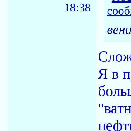
18:38
вен
Слож
Я в 
боль
"ват
нефт