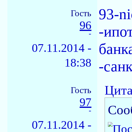
93-ni
Гость
96
-ипо
-
банка
07.11.2014 -
18:38
-сан
Цита
Гость
97
Соо
-
07.11.2014 -