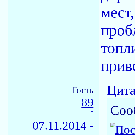
мест
проб
топл
приве
Цита
Гость
89
Соо
-
07.11.2014 -