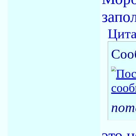
запол
Цита
Соо
пот
это 