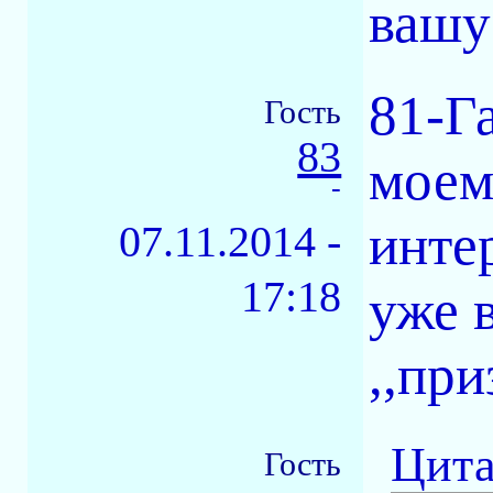
вашу
81-Г
Гость
83
моем
-
инте
07.11.2014 -
17:18
уже 
,,при
Цита
Гость