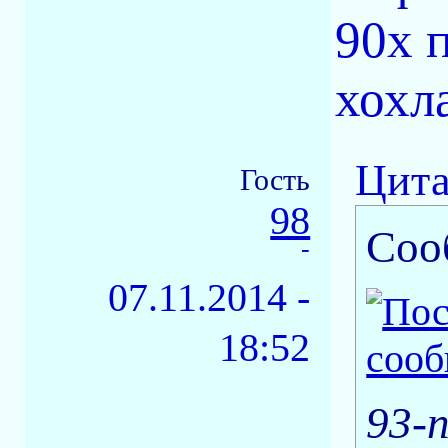
90х 
хохл
Цита
Гость
98
Соо
-
07.11.2014 -
18:52
93-n