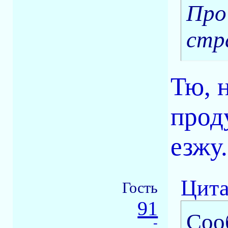
Про
стр
Тю, 
прод
езжу.
Цита
Гость
91
Соо
-