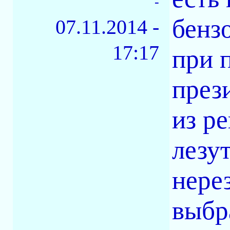
-
бенз
07.11.2014 -
17:17
при 
през
из р
лезу
нере
выбр