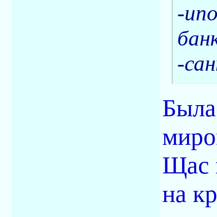
-ип
банк
-са
Была
миро
Щас 
на к