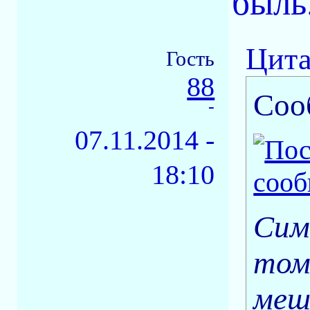
быль
Цита
Гость
88
Соо
-
07.11.2014 -
18:10
Симо
том
меш