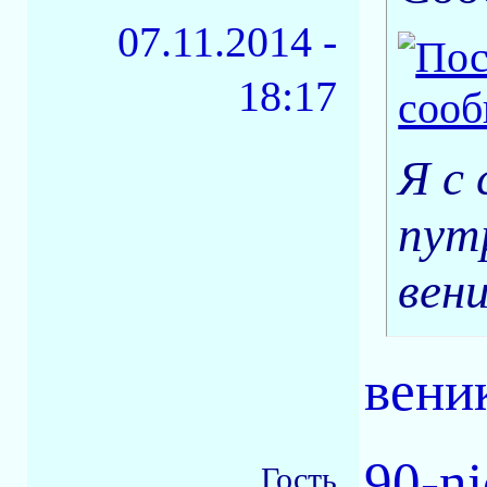
07.11.2014 -
18:17
Я с
пут
вен
вени
90-ni
Гость