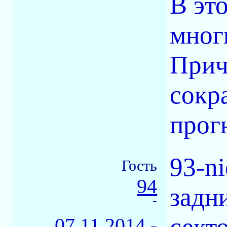
В эт
мног
Прич
сокр
прогн
93-n
Гость
94
задн
-
секто
07.11.2014 -