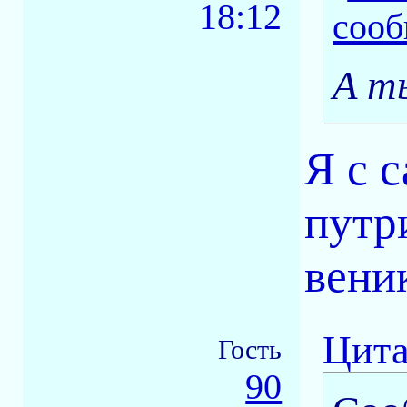
18:12
А т
Я с 
путр
вени
Цита
Гость
90