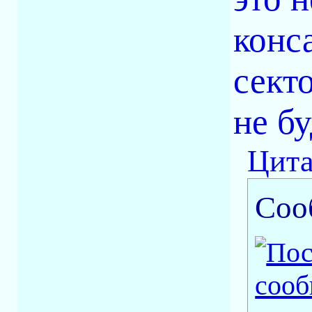
конс
сект
не бу
Цита
Соо