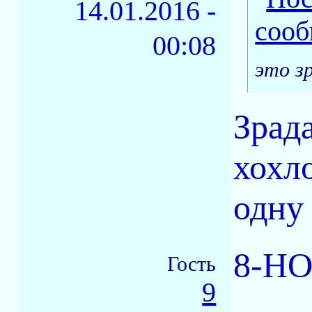
14.01.2016 -
00:08
это з
Зрад
хохл
одну 
8-HO
Гость
9
-