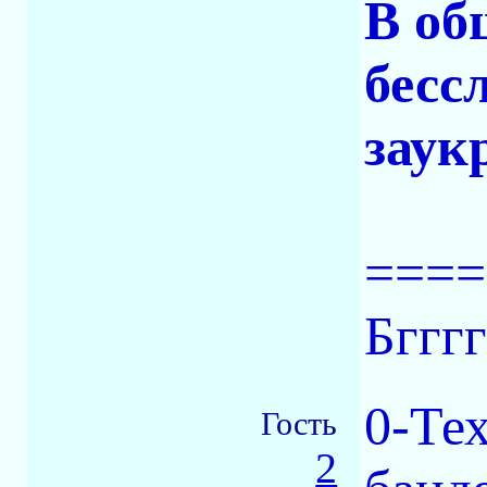
В об
бесс
заук
====
Бггггг
0-Те
Гость
2