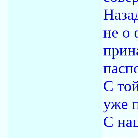
Назад
не о
прин
паспо
С то
уже 
С на