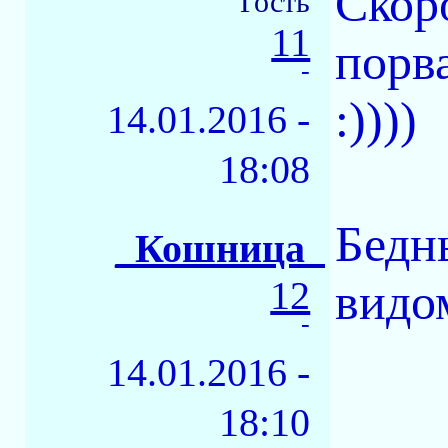
Скор
Гость
11
порв
-
:))))
14.01.2016 -
18:08
Бедн
_Кошница_
12
видо
-
14.01.2016 -
18:10