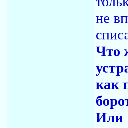
толь
не в
спис
Что 
устр
как 
боро
Или 