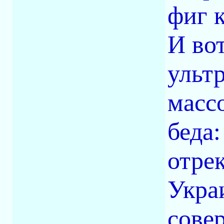
фиг 
И во
ульт
масс
беда:
отре
Украи
сове