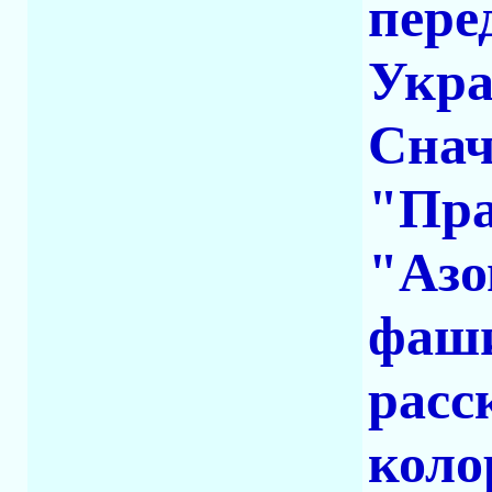
пере
Укра
Снач
"Пра
"Азо
фаши
расс
коло