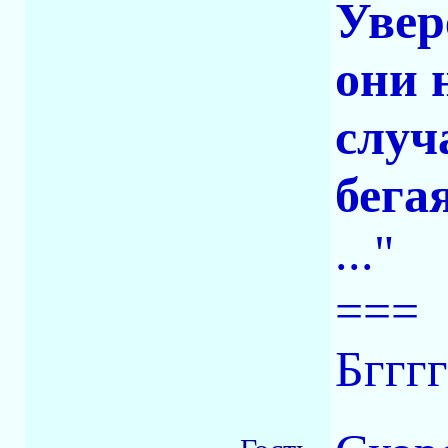
Увер
они 
случ
бега
..."
===
Бгггг