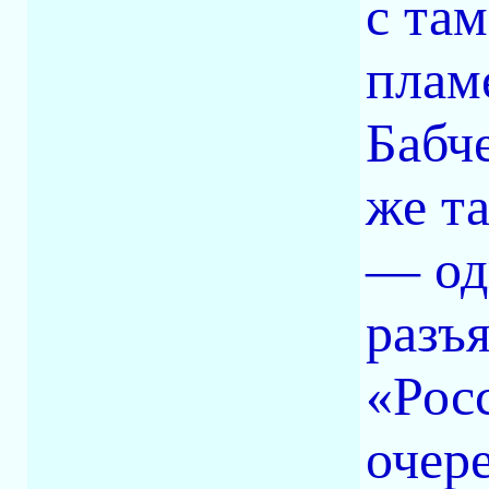
с та
плам
Бабч
же т
— од
разъ
«Рос
очере