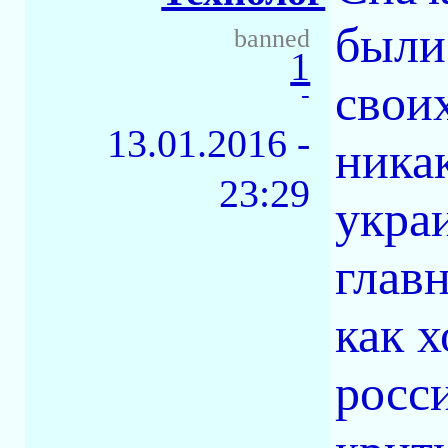
были
banned
1
своих
-
13.01.2016 -
ника
23:29
укра
главн
как 
росс