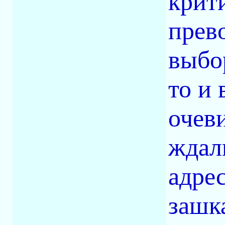
крит
прев
выбо
то и 
очев
ждал
адре
зашк