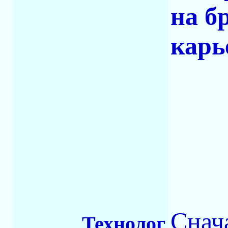
на б
карь
Снач
Технолог