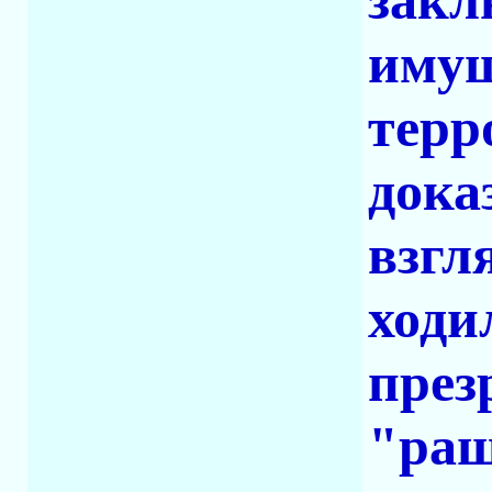
закл
имущ
терр
дока
взгл
ходи
през
"раш