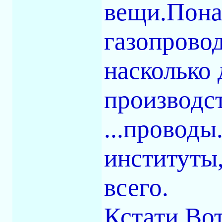
вещи.Пона
газопрово
насколько 
производст
...проводы.
институты,
всего.
Кстати.Во