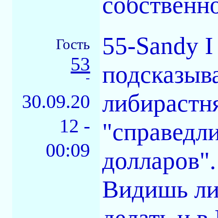
собственно
55-Sandy I
Гость
53
подсказыва
-
либирастня
30.09.20
12 -
"справедли
00:09
долларов".
Видишь ли
делать и в