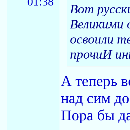
01:38
Вот русск
Великими 
освоили те
прочиИ ин
А теперь в
над сим до
Пора бы д