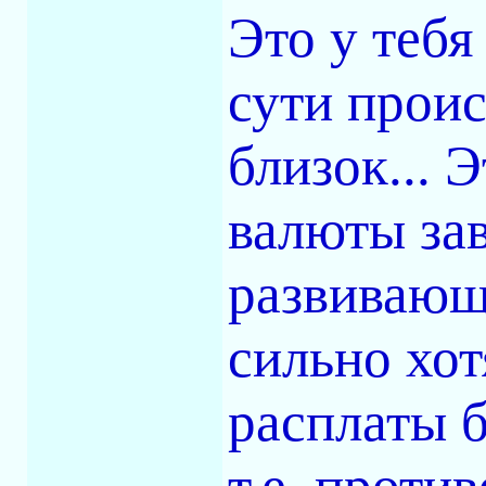
Это у теб
сути проис
близок... 
валюты за
развивающ
сильно хот
расплаты б
т.е. проти