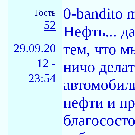
0-bandito 
Гость
52
Нефть... д
-
тем, что м
29.09.20
12 -
ничо делат
23:54
автомобили
нефти и п
благососто