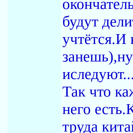
окончател
будут дели
учтётся.И 
занешь),ну
иследуют..
Так что ка
него есть.
труда кита