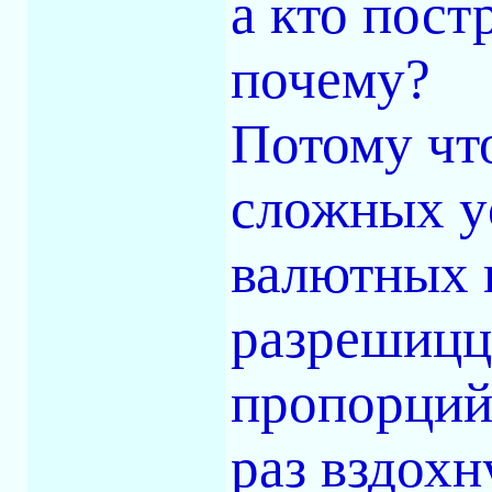
а кто пост
почему?
Потому чт
сложных ус
валютных к
разрешицц
пропорций,
раз вздохн