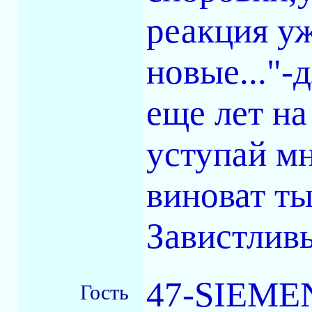
реакция уж
новые..."-
еще лет на
уступай мн
виноват ты
Завистлив
47-SIEMEN
Гость