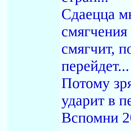
Сдаецца мн
смягчения 
смягчит, п
перейдет...
Потому зр
ударит в п
Вспомни 20