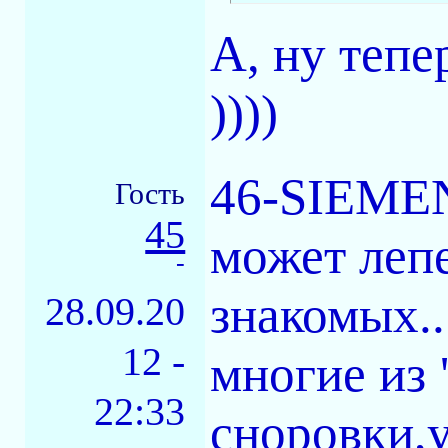
А, ну тепер
))))
46-SIEMEN
Гость
45
может лепе
-
знакомых.
28.09.20
12 -
многие из 
22:33
сноровки,у