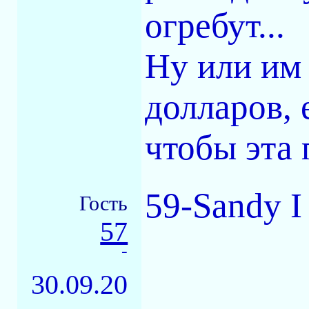
огребут...
Ну или им
долларов, 
чтобы эта п
59-Sandy I
Гость
57
-
30.09.20