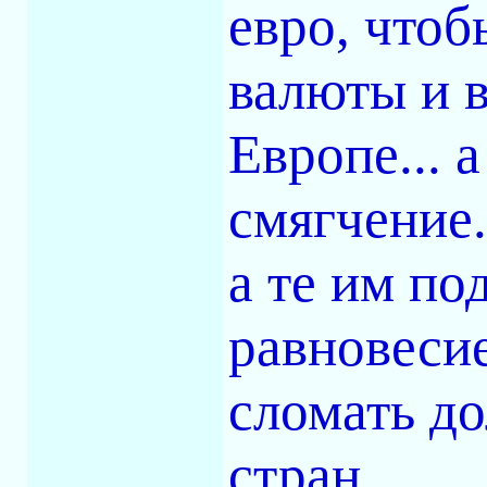
евро, чтоб
валюты и 
Европе... 
смягчение.
а те им по
равновесие
сломать д
стран...