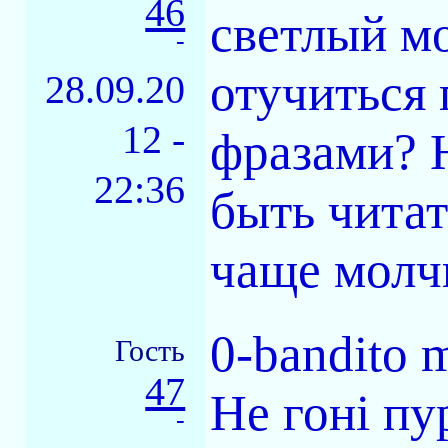
46
светлый мо
-
отучиться
28.09.20
12 -
фразами? 
22:36
быть чита
чаще молчи
0-bandito 
Гость
47
Не гоні пу
-