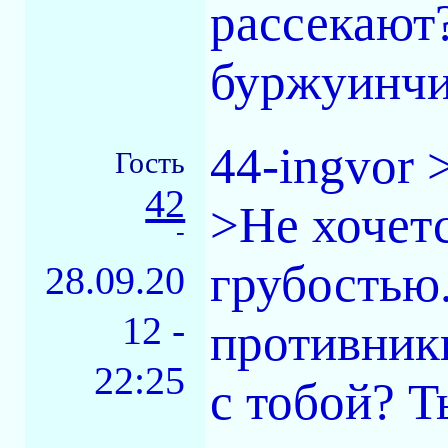
рассекают
буржуинчик
44-ingvor
Гость
42
>Не хочетс
-
грубостью
28.09.20
12 -
противник
22:25
с тобой? Т