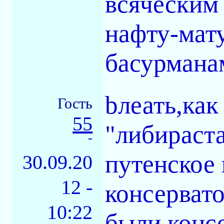
всяческим 
нафту-мат
басурманам
bлеать,как
Гость
55
"либираста
-
путенское
30.09.20
12 -
консервато
10:22
были конс