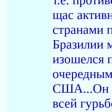
щас актив
странами п
Бразилии 
изошелся 
очередным
США...Он 
всей гурьб