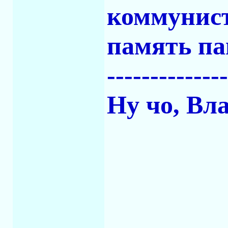
коммунист
память па
-------------
Ну чо, Вл