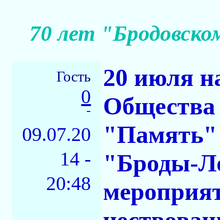
70 лет "Бродовском
20 июля н
Гость
0
Общества 
-
"Память" 
09.07.20
14 -
"Броды-Ле
20:48
мероприят