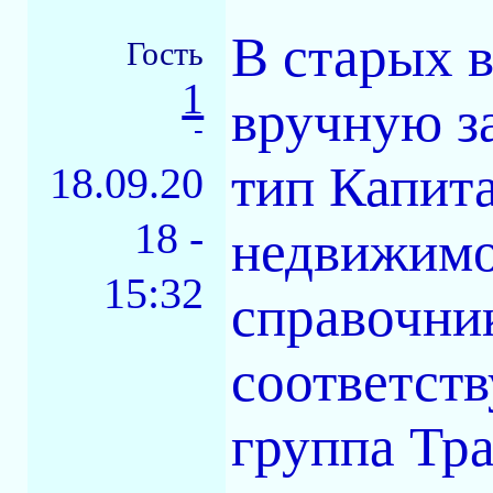
В старых 
Гость
1
вручную за
-
тип Капит
18.09.20
18 -
недвижимо
15:32
справочни
соответст
группа Тра