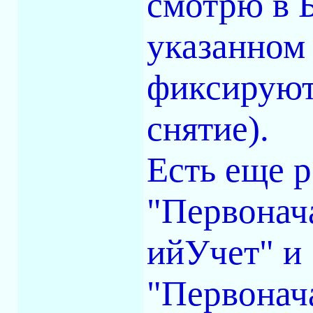
смотрю в 
указанном 
фиксируютс
снятие).
Есть еще 
"Первонач
ийУчет" и
"Первона