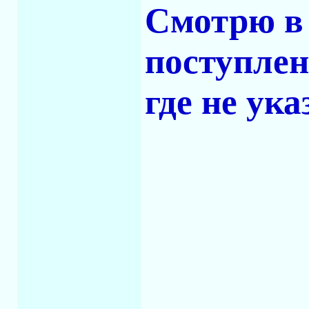
Смотрю в
поступлен
где не ука