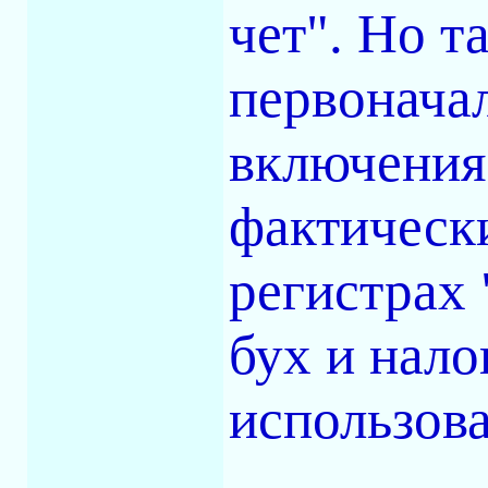
чет". Но т
первонача
включения 
фактическ
регистрах
бух и нало
использова