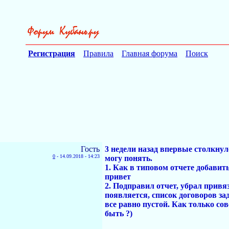
Регистрация
Правила
Главная форума
Поиск
Гость
3 недели назад впервые столкну
0
-
14.09.2018 - 14:23
могу понять.
1. Как в типовом отчете добавит
привет
2. Подправил отчет, убрал прив
появляется, список договоров за
все равно пустой. Как только со
быть ?)