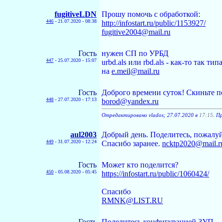
fugitiveLDN
Прошу помочь с обработкой:
446
-
21.07.2020 - 08:38
http://infostart.ru/public/1153927/
fugitive2004@mail.ru
Гость
нужен СП по УРБД
447
-
25.07.2020 - 15:07
urbd.als или rbd.als - как-то так ти
на
e.meil@mail.ru
Гость
Доброго времени суток! Скиньте п
448
-
27.07.2020 - 17:13
borod@yandex.ru
Отредактировано vlados; 27.07.2020 в
17:15
. П
aul2003
Добрый день. Поделитесь, пожалуйс
449
-
31.07.2020 - 12:24
Спасибо заранее.
ncktp2020@mail.r
Гость
Может кто поделится?
450
-
05.08.2020 - 05:45
https://infostart.ru/public/1060424/
Спасибо
RMNK@LIST.RU
Гость
Поделитесь конфигурацией ЗУП.