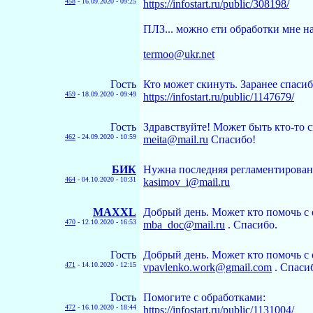
458
-
16.09.2020 - 09:25
https://infostart.ru/public/308198/
ПЛЗ... можно єти обработки мне на 
termoo@ukr.net
Гость
Кто может скинуть. Заранее спаси
459
-
18.09.2020 - 09:49
https://infostart.ru/public/1147679/
Гость
Здравствуйте! Может быть кто-то 
462
-
24.09.2020 - 10:59
meita@mail.ru
Спасибо!
БИК
Нужна последняя регламентированн
464
-
04.10.2020 - 10:31
kasimov_i@mail.ru
MAXXL
Добрый день. Может кто помочь с
470
-
12.10.2020 - 16:53
mba_doc@mail.ru
. Спасибо.
Гость
Добрый день. Может кто помочь с
471
-
14.10.2020 - 12:15
vpavlenko.work@gmail.com
. Спаси
Гость
Помогите с обработками:
472
-
16.10.2020 - 18:44
https://infostart.ru/public/1131004/