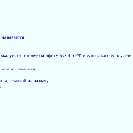
па называется
ожалуйста типовую конфигу Бух 4.5 РФ и если у кого есть уста
ричина: не дописал мыло
та, ссылкой на раздачу.
u