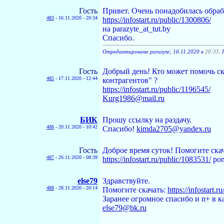
Гость
Привет. Очень понадобилась обрабо
483
-
16.11.2020 - 20:34
https://infostart.ru/public/1300806/
на parazyte_at_tut.by
Спасибо.
Отредактировано parazyte; 16.11.2020 в
20:35
. 
Гость
Добрый день! Кто может помочь ск
485
-
17.11.2020 - 12:44
контрагентов" ?
https://infostart.ru/public/1196545/
Kurg1986@mail.ru
БИК
Прошу ссылку на раздачу.
486
-
20.11.2020 - 10:42
Спасибо!
kimda2705@yandex.ru
Гость
Доброе время суток! Помогите ска
487
-
26.11.2020 - 08:39
https://infostart.ru/public/1083531/
pon
else79
Здравствуйте.
488
-
28.11.2020 - 20:14
Помогите скачать:
https://infostart.
Заранее огромное спасибо и n+ в к
else79@bk.ru