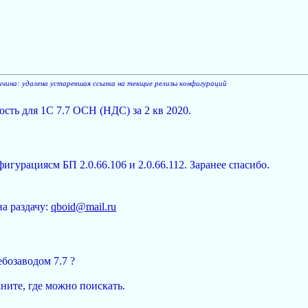
ичина: удалена устаревшая ссылка на текщие релизы конфигураций
сть для 1С 7.7 ОСН (НДС) за 2 кв 2020.
гурациясм БП 2.0.66.106 и 2.0.66.112. Заранее спасибо.
на раздачу:
qboid@mail.ru
бозаводом 7.7 ?
ните, где можно поискать.