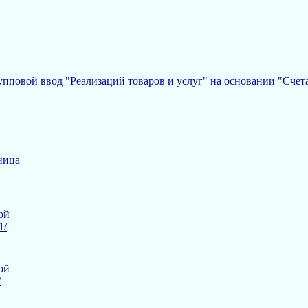
пповой ввод "Реализаций товаров и услуг" на основании "Счета
ница
ой
1/
ой
/