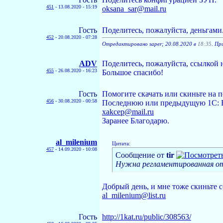
451
-
13.08.2020 - 15:19
oksana_sar@mail.ru
Гость
Поделитесь, пожалуйста, деньгами
452
-
20.08.2020 - 07:28
Отредактировано saper; 20.08.2020 в
18:35
. Пр
ADV
Поделитесь, пожалуйста, ссылкой 
455
-
26.08.2020 - 16:23
Большое спасибо!
Гость
Помогите скачать или скиньте на п
456
-
30.08.2020 - 00:58
Последнюю или предыдущую 1С: БП
xakcep@mail.ru
Заранее Благодарю.
al_milenium
Цитата:
457
-
14.09.2020 - 10:08
Сообщение от
tir
Нужна регламентированная от
Добрый день, и мне тоже скиньте 
al_milenium@list.ru
Гость
http://1kat.ru/public/308563/