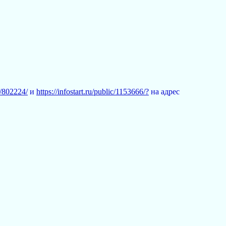
ic/802224/
и
https://infostart.ru/public/1153666/?
на адрес