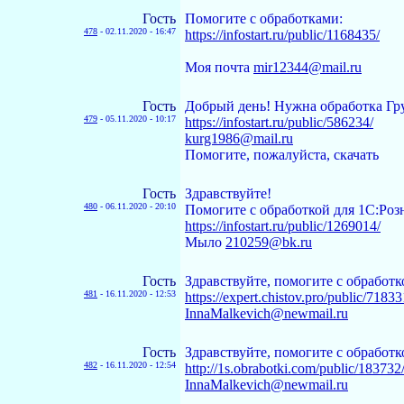
Гость
Помогите с обработками:
478
-
02.11.2020 - 16:47
https://infostart.ru/public/1168435/
Моя почта
mir12344@mail.ru
Гость
Добрый день! Нужна обработка Гру
479
-
05.11.2020 - 10:17
https://infostart.ru/public/586234/
kurg1986@mail.ru
Помогите, пожалуйста, скачать
Гость
Здравствуйте!
480
-
06.11.2020 - 20:10
Помогите с обработкой для 1С:Роз
https://infostart.ru/public/1269014/
Мыло
210259@bk.ru
Гость
Здравствуйте, помогите с обработк
481
-
16.11.2020 - 12:53
https://expert.chistov.pro/public/71833
InnaMalkevich@newmail.ru
Гость
Здравствуйте, помогите с обработк
482
-
16.11.2020 - 12:54
http://1s.obrabotki.com/public/183732
InnaMalkevich@newmail.ru