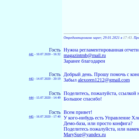
Отредактировано saper; 29.01.2021 в
17:43
. Пр
Гость
Нужна регламентированная отчетно
441
-
10.07.2020 - 16:32
magazintmb@mail.ru
Заранее благодарен
Гость
Добрый день. Прошу помочь с конфи
443
-
14.07.2020 - 20:19
Забыл
alexoren1212@gmail.com
Гость
Поделитесь, пожалуйста, ссылкой 
444
-
15.07.2020 - 14:49
Большое спасибо!
Гость
Всем привет!
445
-
16.07.2020 - 17:40
У кого-нибудь есть Управление Хле
Демо-база, или просто конфига?
Поделитесь пожалуйста, или намек
MarySue@yandex.ru