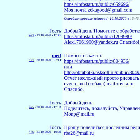
https://infostart.ru/public/659696/
Моя почта
zekagood@gmail.com
Отредактировано zekagood; 16.10.2020 в
18:46
Гость
Добрый день!Помогите с обработк
473
-
19.10.2020 - 17:45
https://infostart.ru/public/1209980/
Alex17061900@yandex.ru
Спасибо!
med
Помогите скачать
474
-
20.10.2020 - 07:14
https://infostart.ru/public/804936/
или
http://obrabotki.nsksoft.ru/public/8049
Отчет несложный просто рисовать д
evgen_med (собака) mail точка ru
Спасибо.
Гость
Добрый день.
475
-
20.10.2020 - 17:33
Поделитесь, пожалуйста, Управлен
Monp@mail.ru
Гость
Прошу поделиться последним ре
476
-
23.10.2020 - 10:09
rba26@mail.ru