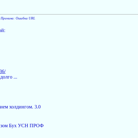
. Причина: Ошибка URL
ой:
36/
олго ...
ием холдингом. 3.0
лизом Бух УСН ПРОФ