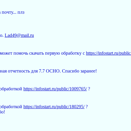
почту... плз
бо.
Lad49@mail.ru
сможет помочь скачать первую обработку с
https://infostart.ru/publ
ая отчетность для 7.7 ОСНО. Спасибо заранее!
 обработкой
https://infostart.ru/public/1009765/
?
 обработкой
https://infostart.ru/public/180295/
?
бо!