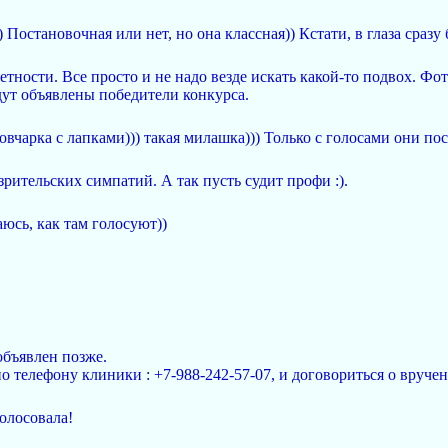
 Постановочная или нет, но она классная)) Кстати, в глаза сразу 
тности. Все просто и не надо везде искать какой-то подвох. Фот
ут объявлены победители конкурса.
овчарка с лапками))) такая милашка))) Только с голосами они по
зрительских симпатий. А так пусть судит профи :).
раюсь, как там голосуют))
объявлен позже.
 телефону клиники : +7-988-242-57-07, и договориться о вруче
голосовала!