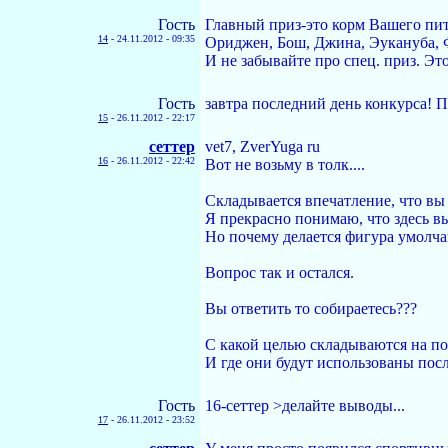
Гость
Главный приз-это корм Вашего пит
14
-
24.11.2012 - 09:35
Ориджен, Бош, Джина, Эукануба, Ф
И не забывайте про спец. приз. Это
Гость
завтра последний день конкурса! 
15
-
26.11.2012 - 22:17
сеттер
vet7, ZverYuga ru
16
-
26.11.2012 - 22:42
Вот не возьму в толк....
Складывается впечатление, что вы 
Я прекрасно понимаю, что здесь в
Но почему делается фигура умолч
Вопрос так и остался.
Вы ответить то собираетесь???
С какой целью складываются на п
И где они будут использованы пос
Гость
16-сеттер >делайте выводы...
17
-
26.11.2012 - 23:52