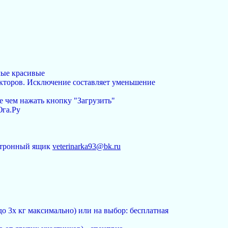
мые красивые
акторов. Исключение составляет уменьшение
е чем нажать кнопку "Загрузить"
Юга.Ру
ектронный ящик
veterinarka93@bk.ru
 до 3х кг максимально) или на выбор: бесплатная