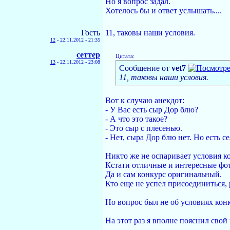
Но я вопрос задал.
Хотелось бы и ответ услышать....
Гость
11, таковы наши условия.
12
-
22.11.2012 - 21:35
сеттер
Цитата:
13
-
22.11.2012 - 23:08
Сообщение от
vet7
11, таковы наши условия.
Вот к случаю анекдот:
- У Вас есть сыр Дор блю?
- А что это такое?
- Это сыр с плесенью.
- Нет, сыра Дор блю нет. Но есть с
Никто же не оспаривает условия к
Кстати отличные и интересные фот
Да и сам конкурс оригинальный.
Кто еще не успел присоединиться,
Но вопрос был не об условиях конк
На этот раз я вполне пояснил свой