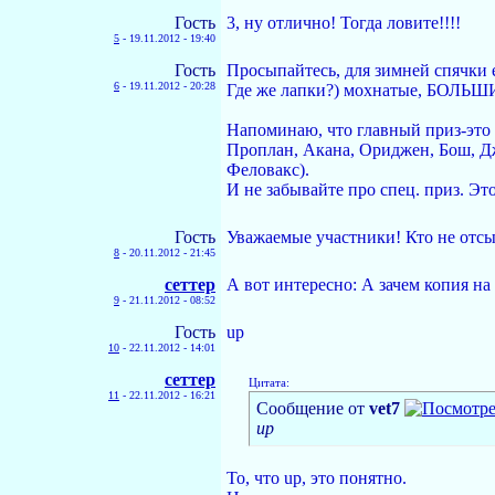
Гость
3, ну отлично! Тогда ловите!!!!
5
-
19.11.2012 - 19:40
Гость
Просыпайтесь, для зимней спячки 
6
-
19.11.2012 - 20:28
Где же лапки?) мохнатые, БОЛЬ
Напоминаю, что главный приз-это 
Проплан, Акана, Ориджен, Бош, Дж
Феловакс).
И не забывайте про спец. приз. Это
Гость
Уважаемые участники! Кто не отс
8
-
20.11.2012 - 21:45
сеттер
А вот интересно: А зачем копия на 
9
-
21.11.2012 - 08:52
Гость
up
10
-
22.11.2012 - 14:01
сеттер
Цитата:
11
-
22.11.2012 - 16:21
Сообщение от
vet7
up
То, что up, это понятно.