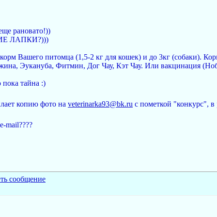
еще рановато!))
ШИЕ ЛАПКИ?)))
корм Вашего питомца (1,5-2 кг для кошек) и до 3кг (собаки). К
ина, Эукануба, Фитмин, Дог Чау, Кэт Чау. Или вакцинация (Ноб
 пока тайна :)
ылает копию фото на
veterinarka93@bk.ru
c пометкой "конкурс", в
e-mail????