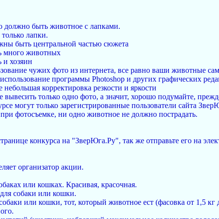
о должно быть животное с лапками.
 только лапки.
лжны быть центральной частью сюжета
ь много животных
 и хозяин
зование чужих фото из интернета, все равно ваши животные са
использование программы Photoshop и других графических ред
е небольшая корректировка резкости и яркости
 вывесить только одно фото, а значит, хорошо подумайте, прежд
урсе могут только зарегистрированные пользователи сайта Звер
 при фотосъемке, ни одно животное не должно пострадать.
странице конкурса на "ЗверЮга.Ру", так же отправьте его на эл
ляет организатор акции.
собаках или кошках. Красивая, красочная.
 для собаки или кошки.
 собаки или кошки, тот, который животное ест (фасовка от 1,5 кг
ого.