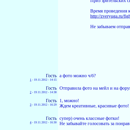
Приз зрительских с
Время проведения к
http://zveryuga.ru/fig
Не забываем отправ
Гость
а фото можно ч/б?
1
-
19.11.2012 - 14:15
Гость
Отправила фото на мейл и на фору
2
-
19.11.2012 - 14:38
Гость
1, можно!
3
-
19.11.2012 - 16:29
Ждем креативные, красивые фото! 
Гость
супер) очень классные фотки!
4
-
19.11.2012 - 16:30
Не забывайте голосовать за понра