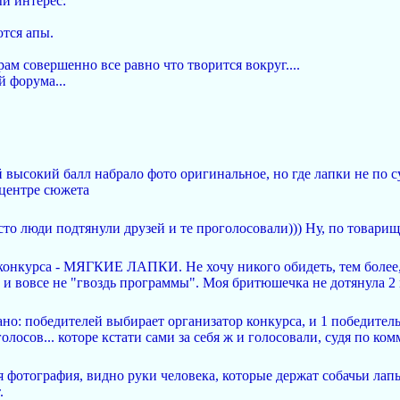
й интерес:
ются апы.
рам совершенно все равно что творится вокруг....
й форума...
 высокий балл набрало фото оригинальное, но где лапки не по су
 центре сюжета
то люди подтянули друзей и те проголосовали))) Ну, по товарищ
 конкурса - МЯГКИЕ ЛАПКИ. Не хочу никого обидеть, тем более
 и вовсе не "гвоздь программы". Моя бритюшечка не дотянула 2
ано: победителей выбирает организатор конкурса, и 1 победител
олосов... которе кстати сами за себя ж и голосовали, судя по ко
фотография, видно руки человека, которые держат собачьи лапы.
.