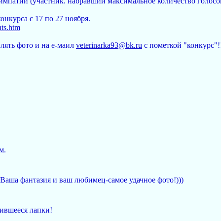
импатий (участник. набравший максимальное количество голосов
онкурса с 17 по 27 ноября.
hts.htm
лять фото и на е-маил
veterinarka93@bk.ru
с пометкой "конкурс"!
м.
Ваша фантазия и ваш любимец-самое удачное фото!)))
вившееся лапки!