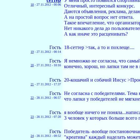
сеттер
У меня просто появился спортивны
18
-
27.11.2012 - 00:06
Отличный, интересный конкурс.
Даются объявления, реклама, дела
А на простой вопрос нет ответа.
Такое впечатление, что организато
Нет никакого дела до пользователе
А как иначе это расценивать?
Гость
18-сеттер >так, а то и похлеще....
19
-
27.11.2012 - 00:14
Гость
Я немножко не согласна, что самый
20
-
27.11.2012 - 10:16
конечно, хорош, но лапки там не в
Гость
20-кошачий и собачий Иисус >Прос
21
-
27.11.2012 - 17:37
Гость
Не согласна с победителями. Тема
22
-
28.11.2012 - 06:57
что лапки у победителей не мягкие
Гость
я вообще ничего не поняла...напис
23
-
28.11.2012 - 07:20
3 человек у которых больше всего г
Гость
Победитель -вообще постановочная 
24
-
28.11.2012 - 09:52
"креатива" каждый наделать может