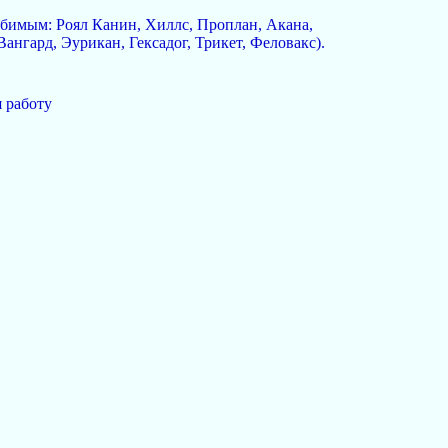
любимым: Роял Канин, Хиллс, Проплан, Акана,
нгард, Эурикан, Гексадог, Трикет, Феловакс).
 работу