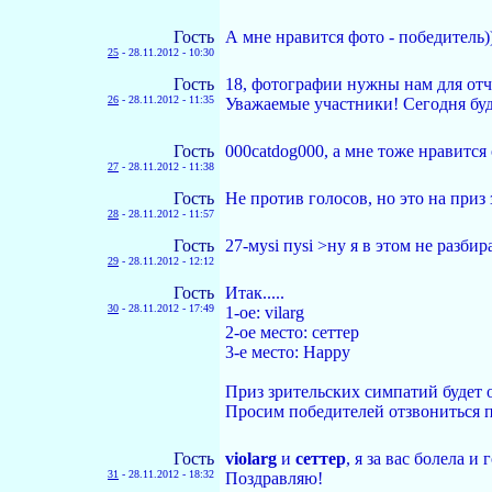
Гость
А мне нравится фото - победитель))
25
-
28.11.2012 - 10:30
Гость
18, фотографии нужны нам для отче
26
-
28.11.2012 - 11:35
Уважаемые участники! Сегодня буд
Гость
000catdog000, а мне тоже нравится 
27
-
28.11.2012 - 11:38
Гость
Не против голосов, но это на приз 
28
-
28.11.2012 - 11:57
Гость
27-муsi пуsi >ну я в этом не разби
29
-
28.11.2012 - 12:12
Гость
Итак.....
30
-
28.11.2012 - 17:49
1-ое: vilarg
2-ое место: сеттер
3-е место: Happy
Приз зрительских симпатий будет 
Просим победителей отзвониться по
Гость
violarg
и
сеттер
, я за вас болела и 
31
-
28.11.2012 - 18:32
Поздравляю!