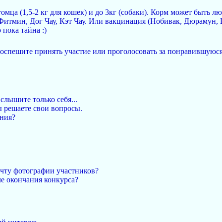
омца (1,5-2 кг для кошек) и до 3кг (собаки). Корм может быть 
итмин, Дог Чау, Кэт Чау. Или вакцинация (Нобивак, Дюрамун, Ва
 пока тайна :)
Поспешите принять участие или проголосовать за понравившуюся
слышите только себя...
ы решаете свои вопросы.
ания?
очту фотографии участников?
ле окончания конкурса?