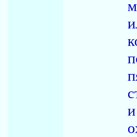
м
и
к
п
п
с
и
о