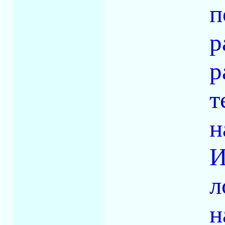
п
р
р
т
н
И
л
н