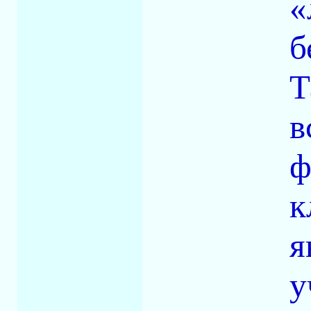
«
б
Т
в
ф
к
я
у