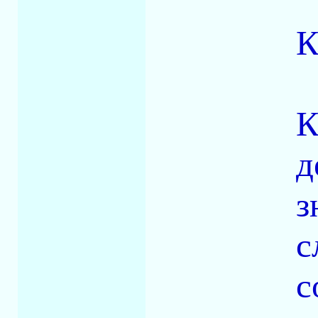
К
К
д
з
с
с