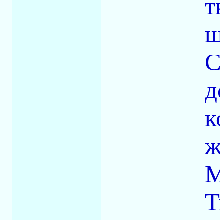
т
ш
С
д
к
ж
M
T