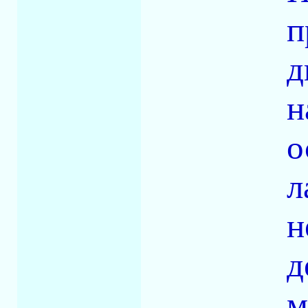
п
д
н
о
л
н
д
м