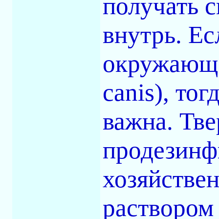
получать 
внутрь. Ес
окружающе
canis), то
важна. Тв
продезинф
хозяйствен
раствором