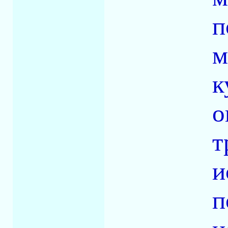
п
м
к
о
т
и
п