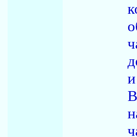
к
о
ч
д
и
В
н
ч