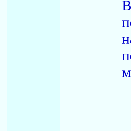
В
п
н
п
м