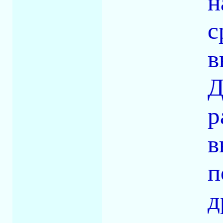
н
с
в
Д
р
в
п
д