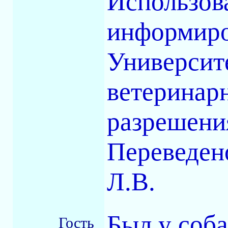
Использов
информиро
Университ
ветеринар
разрешени
Переведен
Л.В.
Был у соба
Гость