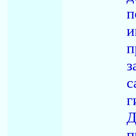
п
и
п
з
c
г
Д
п