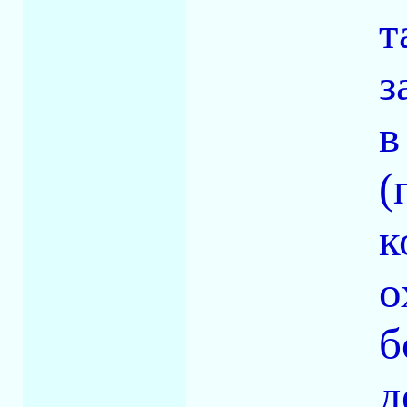
т
з
в
(
к
о
б
д