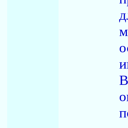
д
м
о
и
В
о
п