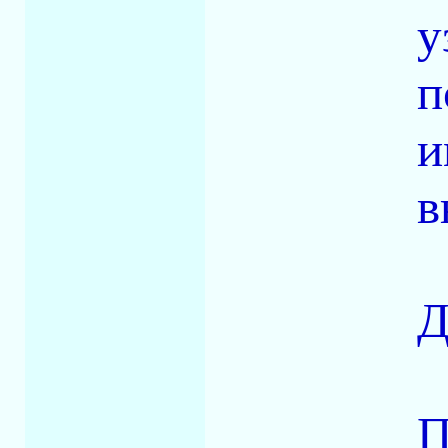
у
п
и
в
Д
П