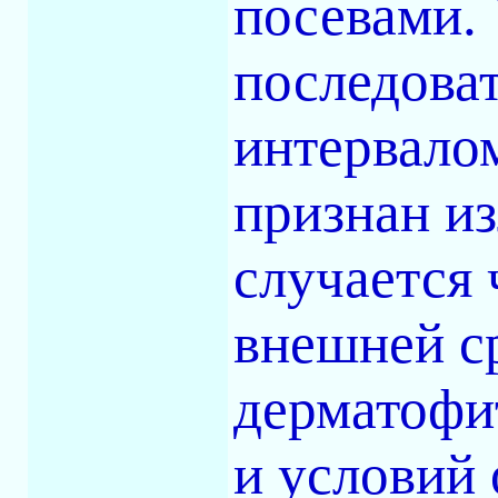
посевами.
последова
интервалом
признан и
случается 
внешней ср
дерматофи
и условий