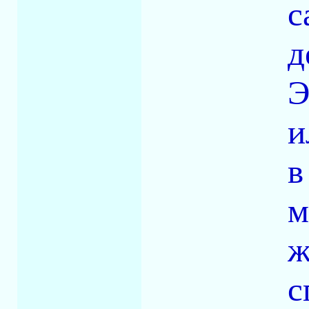
c
д
Э
и
в
м
ж
с