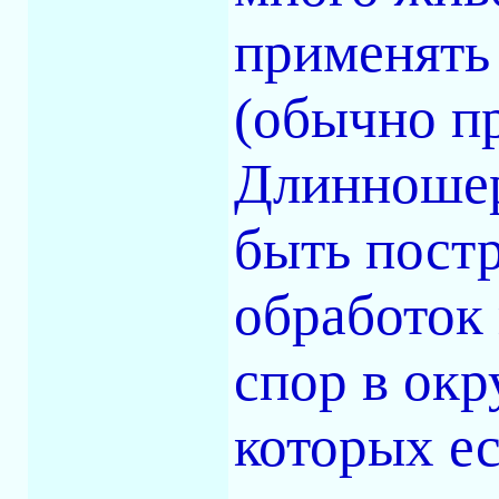
применять 
(обычно п
Длинношер
быть пост
обработок
спор в ок
которых е