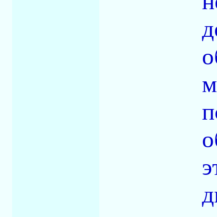
н
д
о
м
п
о
э
д