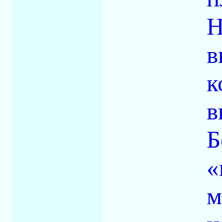
Н
в
к
в
Б
«
м