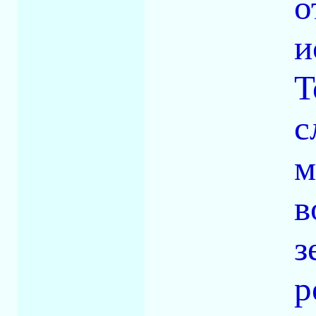
о
и
Т
с
м
в
з
р