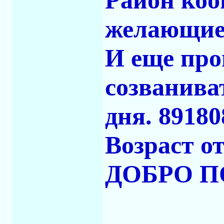
Район коо
желающие 
И еще про
созванива
дня. 8918
Возраст от
ДОБРО П