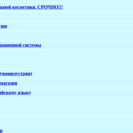
льной косметики. СРОЧНО!!!
гию
мационной системы
(зооиндустрия)
 магазин
ийскому языку
ир