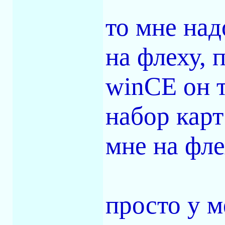
то мне над
на флеху, 
winCE он т
набор карт
мне на фл
просто у м