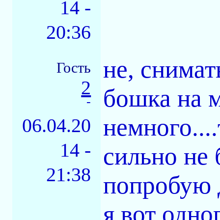
14 -
20:36
не, снимать
Гость
2
бошка на м
-
немного...
06.04.20
14 -
сильно не 
21:38
попробую д
я вот одно