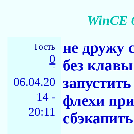
WinCE 6
не дружу с
Гость
0
без клавы
-
запустить
06.04.20
14 -
флехи при
20:11
сбэкапить