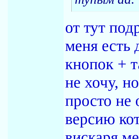
от тут подр
меня есть 
кнопок + т
не хочу, н
просто не 
версию кот
вискаря ме