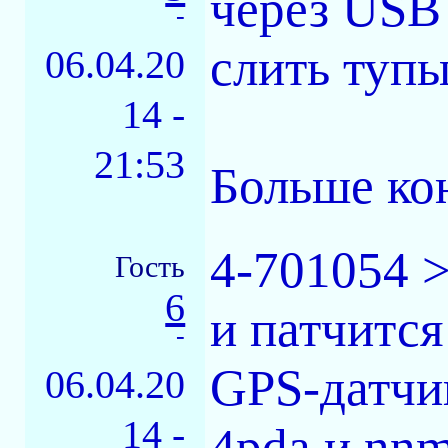
через USB
-
слить тупы
06.04.20
14 -
21:53
Больше ко
4-701054 >
Гость
6
и патчитс
-
GPS-датчи
06.04.20
14 -
4pda и nnm