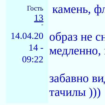
камень, фл
Гость
13
-
образ не с
14.04.20
14 -
медленно, 
09:22
забавно ви
тачилы )))