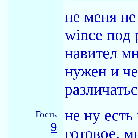
не меня не
wince под 
навител мн
нужен и че
различатьс
не ну есть
Гость
9
готовое, м
-