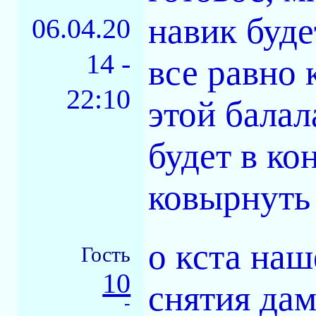
навик буде
06.04.20
14 -
все равно 
22:10
этой балал
будет в ко
ковырнуть 
о кста на
Гость
10
снятия дам
-