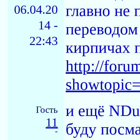
главно не 
06.04.20
14 -
переводом 
22:43
кирпичах п
http://foru
showtopic
и ещё NDum
Гость
11
буду посма
-