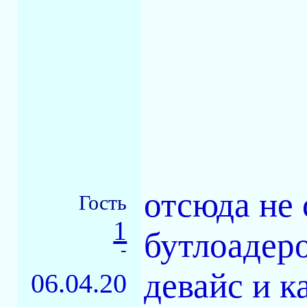
отсюда не
Гость
1
бутлоадеро
-
девайс и к
06.04.20