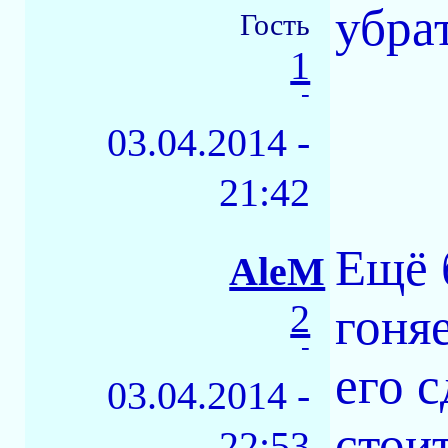
убра
Гость
1
-
03.04.2014 -
21:42
Ещё 
AleM
2
гоня
-
его 
03.04.2014 -
стоит
22:53