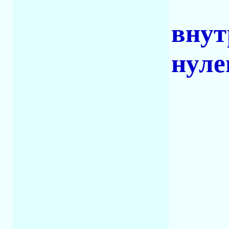
внут
нуле