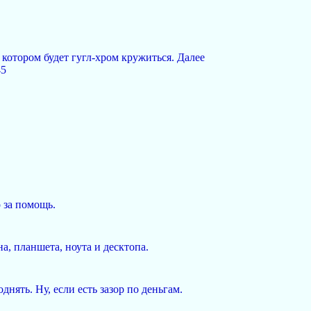
а котором будет гугл-хром кружиться. Далее
45
о за помощь.
а, планшета, ноута и десктопа.
нять. Ну, если есть зазор по деньгам.