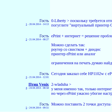
Гость
0-Liberty > поскольку требуется от
1
-
20.04.2014 - 14:13
погуглите "виртуальный принтер G
Гость
ePrint + интернет = решение пробл
2
-
21.04.2014 - 08:27
Можно сделать так:
роутер со свистком + динднс
принтер ePrint или аналог
ограничения на печать думаю найд
Гость
Сегодня заказал себе HP1102w с ePr
3
-
21.04.2014 - 12:01
Птиц Venix
2-wladuha >
4
-
24.04.2014 - 08:58
у меня именно так, только интерне
но через ePrint ужасно убогие наст
Гость
Можно поставить 2 точки доступа -
5
-
24.04.2014 - 09:51