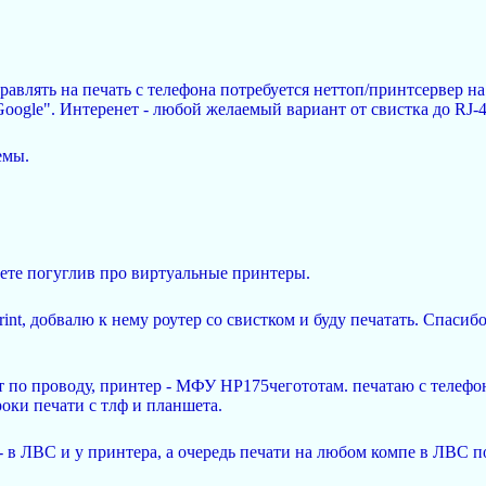
правлять на печать с телефона потребуется неттоп/принтсервер н
oogle". Интеренет - любой желаемый вариант от свистка до RJ-
емы.
ете погуглив про виртуальные принтеры.
int, добвалю к нему роутер со свистком и буду печатать. Спасиб
т по проводу, принтер - МФУ HP175чегототам. печатаю с телефон
роки печати с тлф и планшета.
 в ЛВС и у принтера, а очередь печати на любом компе в ЛВС под