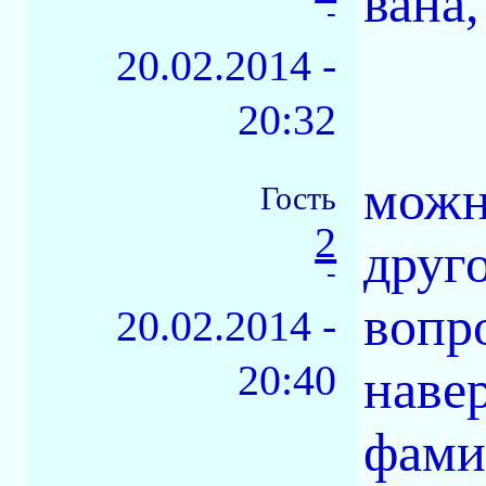
вана
-
20.02.2014 -
20:32
можн
Гость
2
друг
-
вопр
20.02.2014 -
20:40
наве
фами