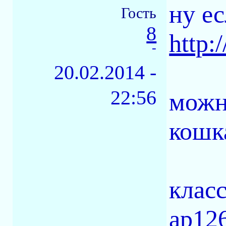
ну е
Гость
8
http:
-
20.02.2014 -
22:56
можн
кошк
клас
ap126