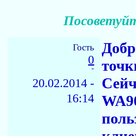
Посоветуйт
Добр
Гость
0
точк
-
Сейч
20.02.2014 -
16:14
WA90
поль