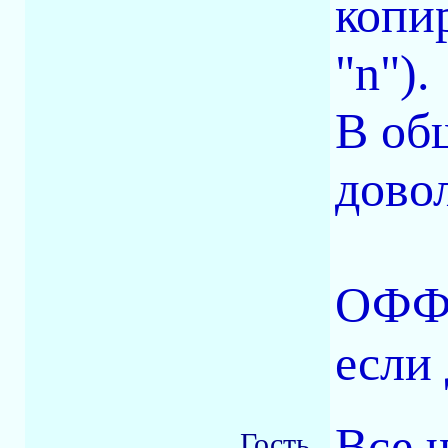
копир
"n").
В об
дово
ОФФ:
если 
Все 
Гость