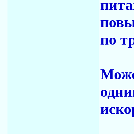
пита
повы
по т
Може
одни
иско