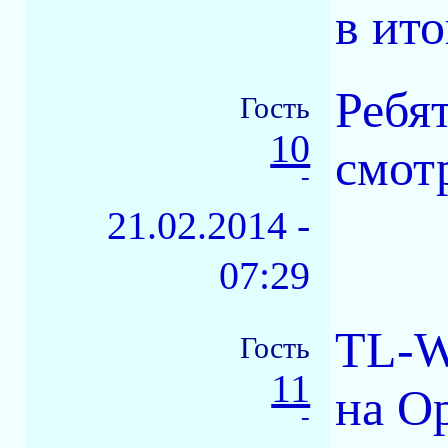
в ито
Ребят
Гость
10
смот
-
21.02.2014 -
07:29
TL-W
Гость
11
на O
-