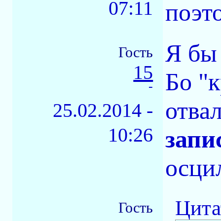
07:11
поэто
Я бы 
Гость
15
Бо "к
-
отвал
25.02.2014 -
10:26
зап
осци
Цита
Гость