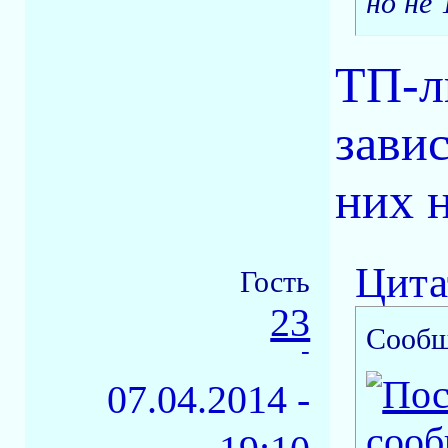
но не 
ТП-л
завис
них 
Цита
Гость
23
Сообщ
-
07.04.2014 -