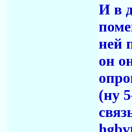
И в 
поме
ней 
он о
опро
(ну 
связ
hgbv