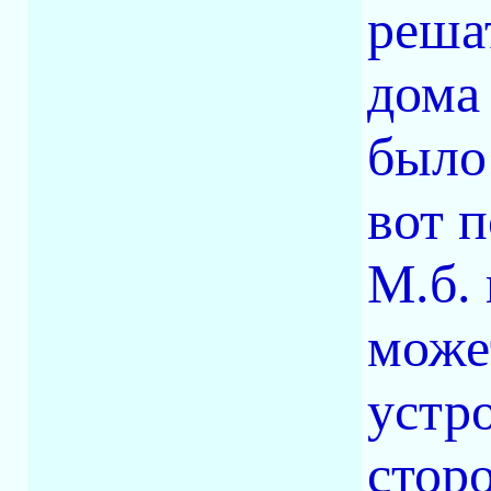
реша
дома
было 
вот п
М.б.
може
устр
сторо