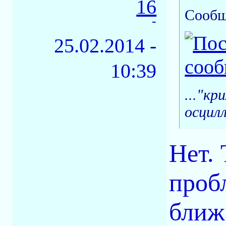
16
Сообщ
-
25.02.2014 -
10:39
..."к
осцил
Нет. 
проб
ближ