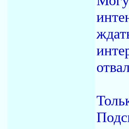
Могу
инте
ждать
инте
отвал
Тольк
Подс