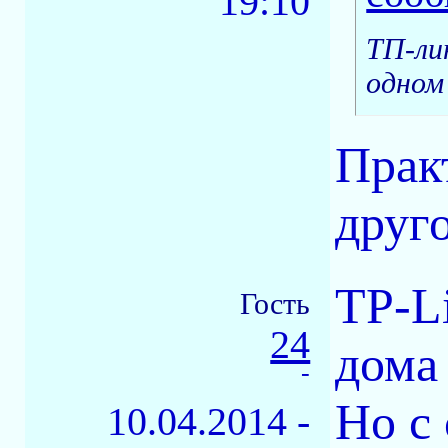
19:10
ТП-ли
одном 
Практ
друг
TP-L
Гость
24
дома
-
Но с
10.04.2014 -