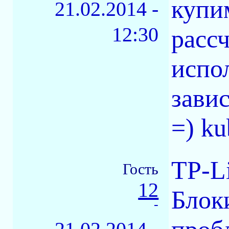
купи
21.02.2014 -
12:30
расс
испо
зави
=) ku
TP-L
Гость
12
Блок
-