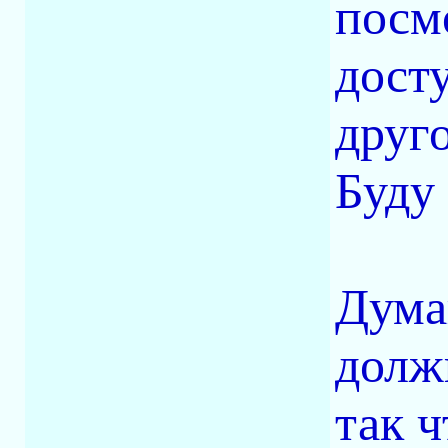
посмо
дост
друг
Буду 
Дума
долж
так 