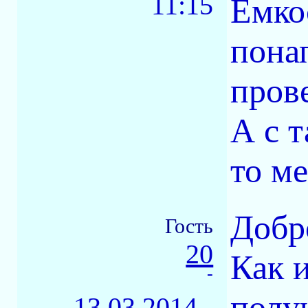
11:15
Ёмко
пона
пров
А с т
то ме
Добр
Гость
20
Как 
-
полу
13.03.2014 -