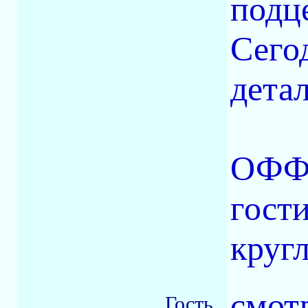
подц
Сего
дета
ОФФ:
гости
круг
смот
Гость