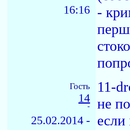
16:16
- кр
перш
стоко
попр
11-d
Гость
14
не по
-
если
25.02.2014 -