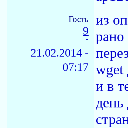
из о
Гость
9
рано
-
пере
21.02.2014 -
07:17
wget 
и в т
день 
стра