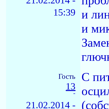
проб
21.02.2014 -
15:39
и лин
и ми
Заме
глюч
С пи
Гость
13
осци
-
(собс
21.02.2014 -