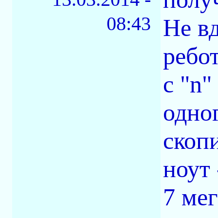
08:43
Не вд
ребо
с "n"
одно
скоп
ноут 
7 мег