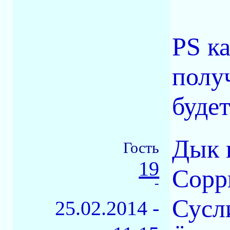
PS к
полу
будет
Дык 
Гость
19
Сорр
-
Сусли
25.02.2014 -