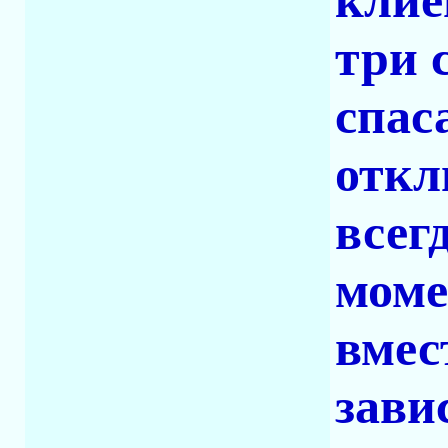
клие
три 
спас
откл
всег
моме
вмес
зави