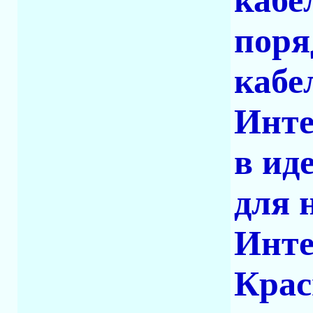
кабе
поря
кабе
Инте
в ид
для 
Инте
Крас