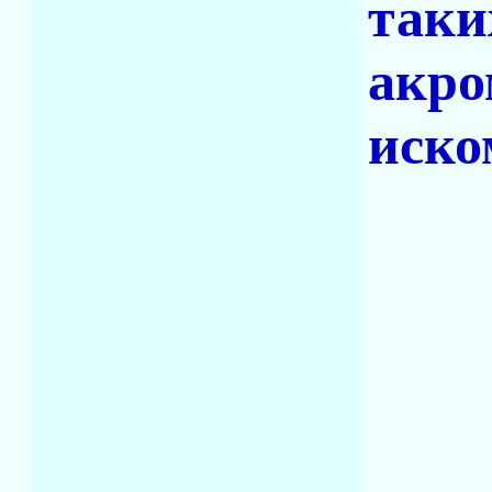
таки
акро
иско