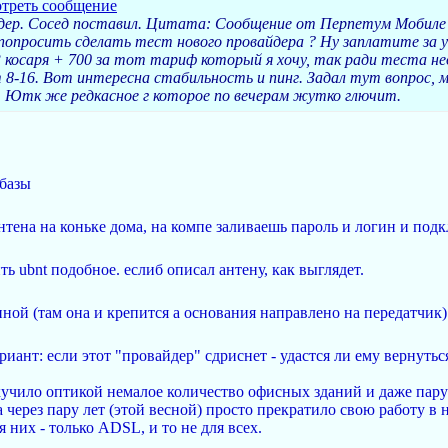
йдер. Сосед поставил. Цитата: Сообщение от Перпетум Мобиле
попросить сделать тест нового провайдера ? Ну заплатите за у
3 косаря + 700 за тот тариф который я хочу, так ради теста 
т 8-16. Вот интересна стабильность и пинг. Задал тут вопрос
 Ютк же редкасное г которое по вечерам жутко глючит.
 базы
антена на коньке дома, на компе заливаешь пароль и логин и под
ь ubnt подобное. еслиб описал антену, как выглядет.
ной (там она и крепится а основания направлено на передатчик)
риант: если этот "провайдер" сдриснет - удастся ли ему вернуть
учило оптикой немалое количество офисных зданий и даже пару
 через пару лет (этой весной) просто прекратило свою работу в 
я них - только ADSL, и то не для всех.