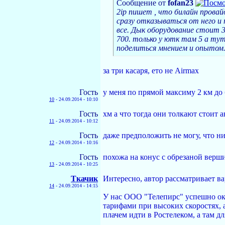
Сообщение от
fofan23
2ip пишет , что билайн прова
сразу отказываться от него и 
все. Дык оборудование стоит 
700. только у ютк там 5 а ту
поделиться мнением и опытом.
за три касаря, ето не Airmax
Гость
у меня по прямой максиму 2 км до
10
-
24.09.2014 - 10:10
Гость
хм а что тогда они толкают стоит 
11
-
24.09.2014 - 10:12
Гость
даже предположить не могу, что нит
12
-
24.09.2014 - 10:16
Гость
похожа на конус с обрезаной верши
13
-
24.09.2014 - 10:25
Ткачик
Интересно, автор рассматривает ва
14
-
24.09.2014 - 14:15
У нас ООО "Телепирс" успешно ок
тарифами при высоких скоростях, а
плачем идти в Ростелеком, а там дл