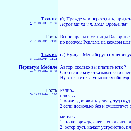
Ткачик
(0) Прежде чем переходить, придет
1
-
20.09.2014 - 20:36
Наровчатка и п. Поля Орошения
"
Гость
Вы не правы в станицы Васюринско
2
-
20.09.2014 - 21:01
по воздуху. Реклама на каждом шаг
Ткачик
(2) Ну-ну... Меня берут сомнения у
3
-
20.09.2014 - 21:24
Перпетум Мобиле
Автор, сколько вы платите ютк ?
4
-
23.09.2014 - 09:39
Стоит ли сразу отказываться от не
Ну заплатите за установку оборудов
Гость
Радио...
5
-
24.09.2014 - 10:02
плюсы:
1.может доставить услугу, туда куд
2.если несколько баз и существует
минусы:
1. пошел дождь, снег .. упал сигна
2. ветер дует, качает устройство, п