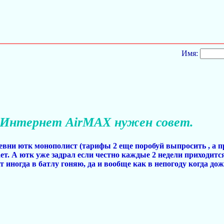
Имя:
Интернет AirMAX нужен совет.
евни ютк монополист (тарифы 2 еще поробуй выпросить , а пр
ет. А ютк уже задрал если честно каждые 2 недели приходитс
ет иногда в батлу гоняю, да и вообще как в непогоду когда до