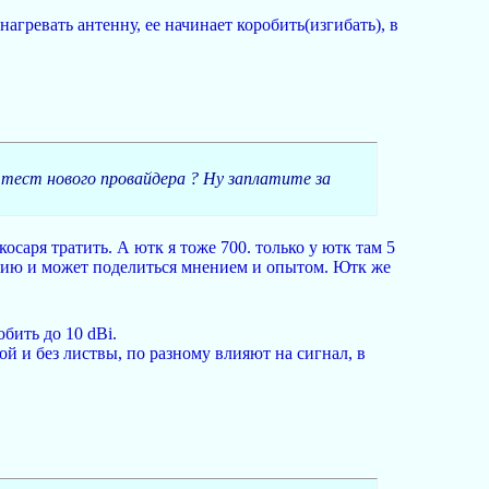
нагревать антенну, ее начинает коробить(изгибать), в
 тест нового провайдера ? Ну заплатите за
косаря тратить. А ютк я тоже 700. только у ютк там 5
логию и может поделиться мнением и опытом. Ютк же
бить до 10 dBi.
ой и без листвы, по разному влияют на сигнал, в