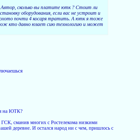
 Автор, сколько вы платите ютк ? Стоит ли
становку оборудования, если вас не устроит и
неохото почти 4 косаря тратить. А ютк я тоже
, мож кто давно юзает сию технологию и может
ключаешься
ся на ЮТК?
 ГСК, сманив многих с Ростелекома низкими
нашей деревне. И остался народ ни с чем, пришлось с