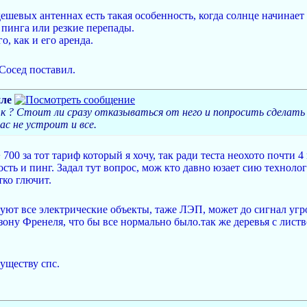
ешевых антеннах есть такая особенность, когда солнце начинает 
 пинга или резкие перепады.
о, как и его аренда.
 Сосед поставил.
ле
к ? Стоит ли сразу отказываться от него и попросить сделать
ас не устроит и все.
700 за тот тариф который я хочу, так ради теста неохото почти 4 
ность и пинг. Задал тут вопрос, мож кто давно юзает сию техно
тко глючит.
вуют все электрические объекты, таже ЛЭП, может до сигнал угро
зону Френеля, что бы все нормально было.так же деревья с листв
существу спс.