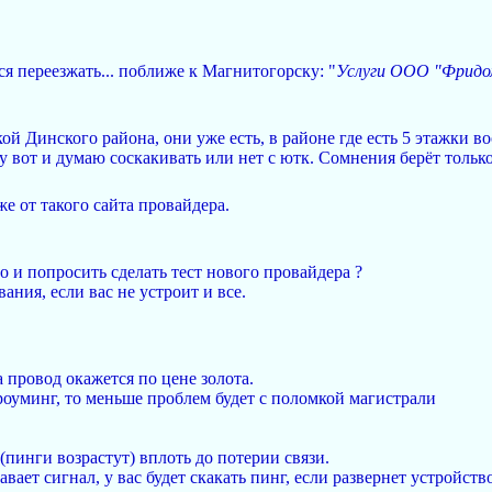
ся переезжать... поближе к Магнитогорску: "
Услуги ООО "Фридом"
й Динского района, они уже есть, в районе где есть 5 этажки в
у вот и думаю соскакивать или нет с ютк. Сомнения берёт только
же от такого сайта провайдера.
го и попросить сделать тест нового провайдера ?
ания, если вас не устроит и все.
а провод окажется по цене золота.
 роуминг, то меньше проблем будет с поломкой магистрали
л(пинги возрастут) вплоть до потерии связи.
лавает сигнал, у вас будет скакать пинг, если развернет устройств