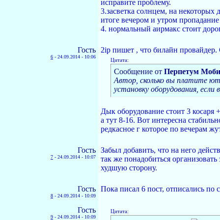
исправите проблему.
3.засветка солнцем, на некоторых д
итоге вечером и утром пропадание
4. нормальный аирмакс стоит дорог
Гость
2ip пишет , что билайн провайдер.
6
-
24.09.2014 - 10:06
Цитата:
Сообщение от
Перпетум Моби
Автор, сколько вы платите ют
установку оборудования, если в
Дык оборудование стоит 3 косаря + 
а тут 8-16. Вот интересна стабиль
редкасное г которое по вечерам жу
Гость
Забыл добавить, что на него дейст
7
-
24.09.2014 - 10:07
так же понадобиться организовать 
худшую сторону.
Гость
Пока писал 6 пост, отписались по 
8
-
24.09.2014 - 10:09
Гость
Цитата:
9
-
24.09.2014 - 10:09