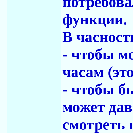
потребов
функции.
В часност
- чтобы м
часам (это
- чтобы б
может дав
смотреть н