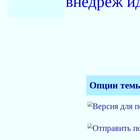
внедреж ид
Опции тем