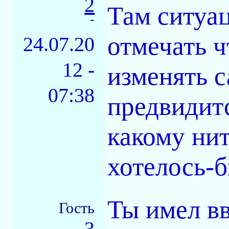
2
Там ситуац
-
отмечать ч
24.07.20
12 -
изменять с
07:38
предвидитс
какому ни
хотелось-б
Ты имел в
Гость
3