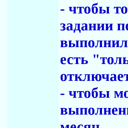
- чтобы т
задании п
выполнил (
есть "тол
отключае
- чтобы м
выполнен
месяц