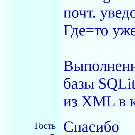
почт. увед
Где=то уже
Выполненн
базы SQLit
из XML в к
Спасибо
Гость