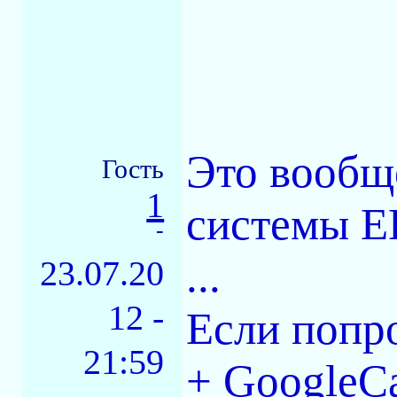
Это вообщ
Гость
1
системы E
-
...
23.07.20
12 -
Если попро
21:59
+ GoogleC