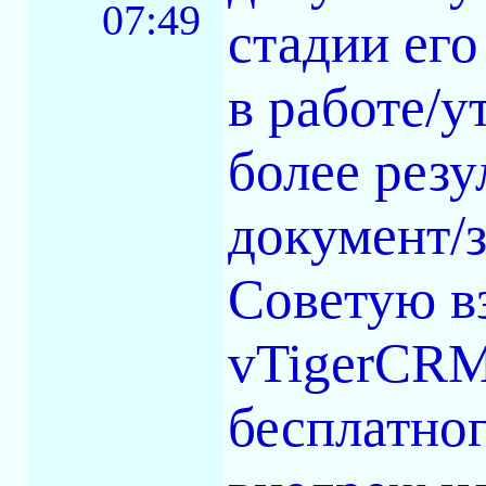
07:49
стадии его
в работе/у
более резу
документ/з
Советую вз
vTigerCRM
бесплатно