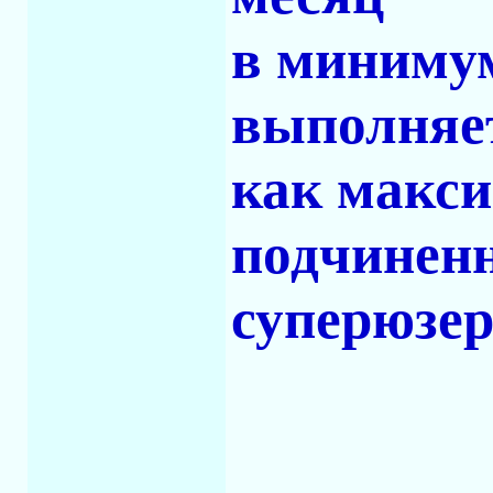
в минимум
выполняе
как макси
подчинен
суперюзер