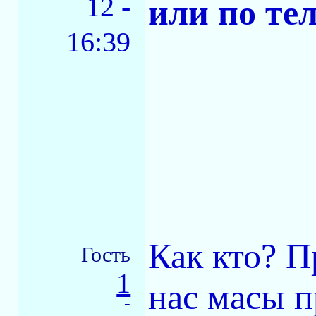
12 -
или по те
16:39
Как кто? П
Гость
1
нас масы 
-