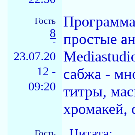
Программа 
Гость
8
простые ан
-
Mediastudi
23.07.20
12 -
сабжа - м
09:20
титры, мас
хромакей, 
Цитата:
Гость