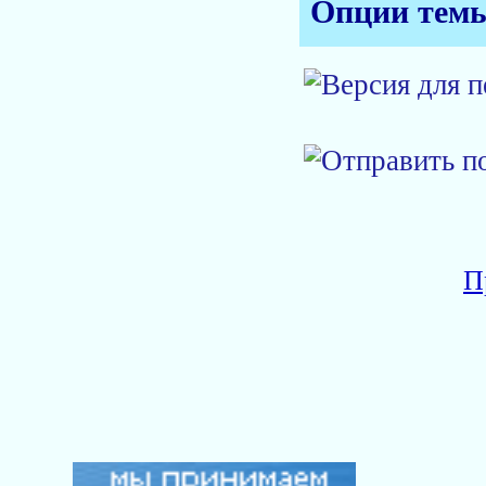
Опции тем
П