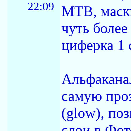
22:09
МТВ, маски
чуть более
циферка 1 с
Альфакана
самую про
(glow), по
слои в Фот