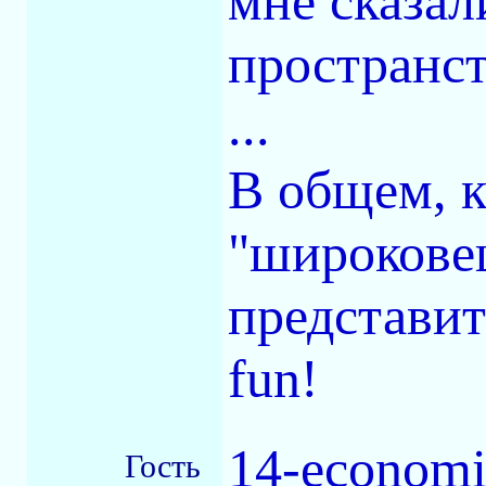
мне сказал
пространст
...
В общем, к
"широковещ
представит
fun!
14-economi
Гость