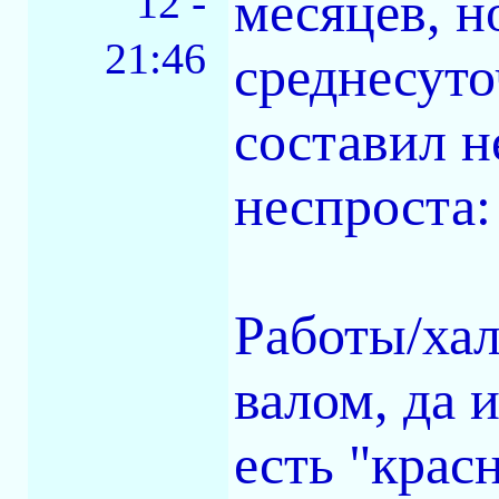
12 -
месяцев, н
21:46
среднесуто
составил н
неспроста:
Работы/ха
валом, да 
есть "крас