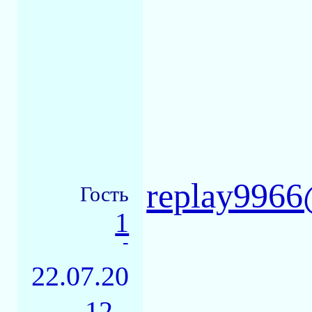
replay996
Гость
1
-
22.07.20
12 -