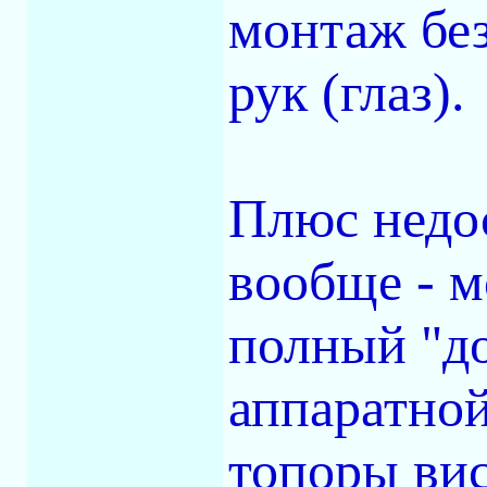
монтаж без
рук (глаз).
Плюс недо
вообще - м
полный "до
аппаратной
топоры вися