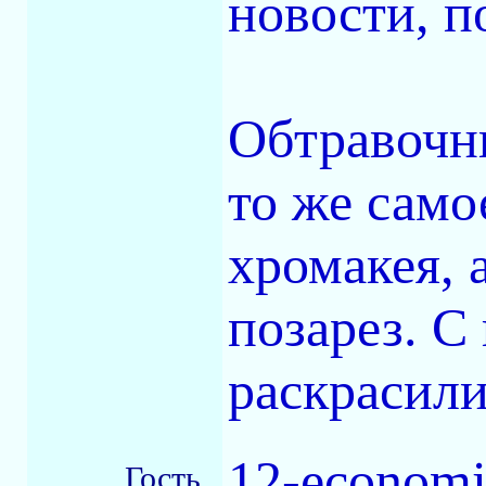
новости, п
Обтравочн
то же само
хромакея, 
позарез. С
раскрасили
12-economi
Гость