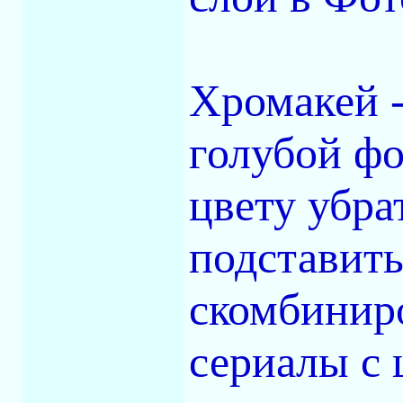
Хромакей 
голубой фо
цвету убра
подставить
скомбиниро
сериалы с