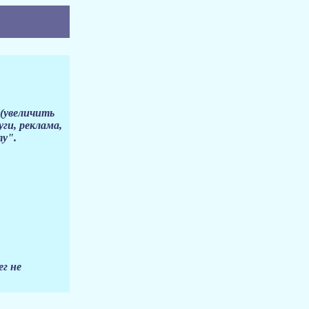
 (увеличить
ги, реклама,
ту".
.
ег не