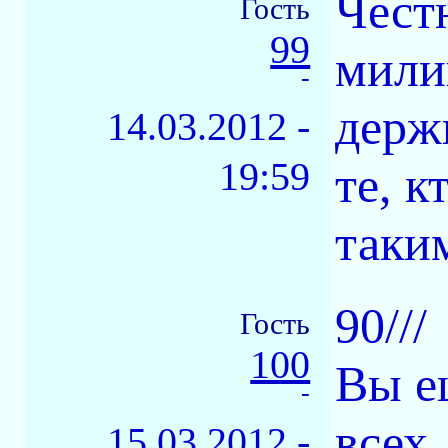
Чест
Гость
99
милиц
-
держ
14.03.2012 -
19:59
те, к
таки
90///
Гость
100
Вы е
-
всех
15.03.2012 -