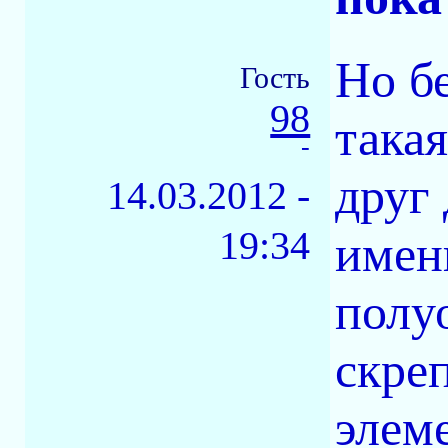
Но б
Гость
98
такая
-
друг
14.03.2012 -
19:34
имен
полу
скре
элем