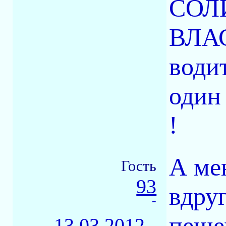
СОЛ
ВЛАС
водит
один 
!
А ме
Гость
93
вдруг
-
пешех
13.03.2012 -