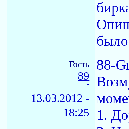
бирка
Опиш
было
88-G
Гость
89
Возм
-
моме
13.03.2012 -
18:25
1. Д