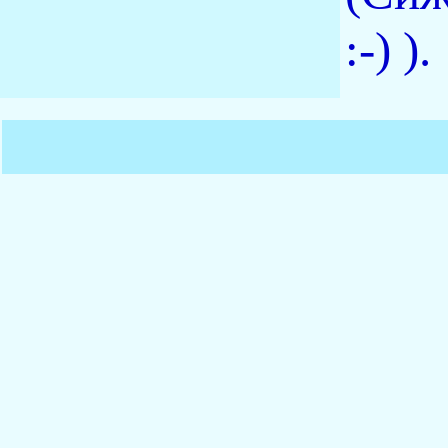
:-) ).