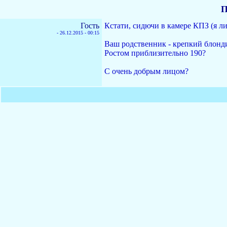
П
Гость
Кстати, сидючи в камере КПЗ (я ли
-
26.12.2015 - 00:15
Ваш родственник - крепкий блонд
Ростом приблизительно 190?
С очень добрым лицом?