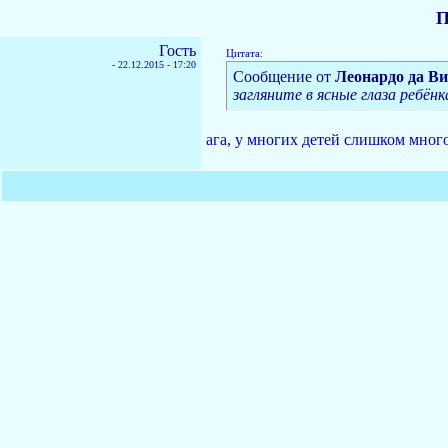
П
Гость
Цитата:
-
22.12.2015 - 17:20
Сообщение от
Леонардо да В
загляните в ясные глаза ребёнк
ага, у многих детей слишком много 