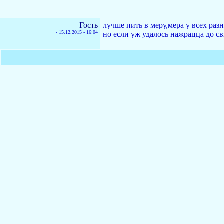
Гость
лучше пить в меру,мера у всех разн
-
15.12.2015 - 16:04
но если уж удалось нажрацца до св