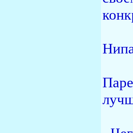
конк
Нипа
Паре
лучш