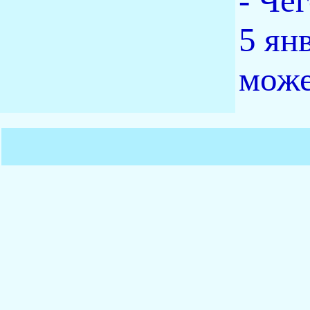
- Че
5 ян
може