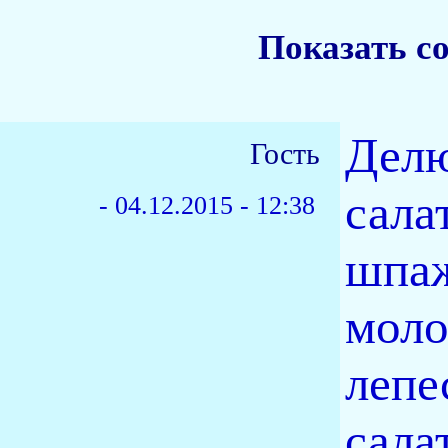
Показать с
Делю
Гость
сала
-
04.12.2015 - 12:38
шпаж
моло
лепе
сала