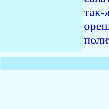
так-
ореш
поли