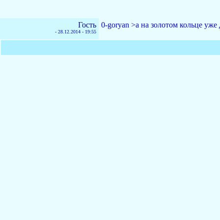
Гость
0-goryan >а на золотом кольце уже
-
28.12.2014 - 19:55