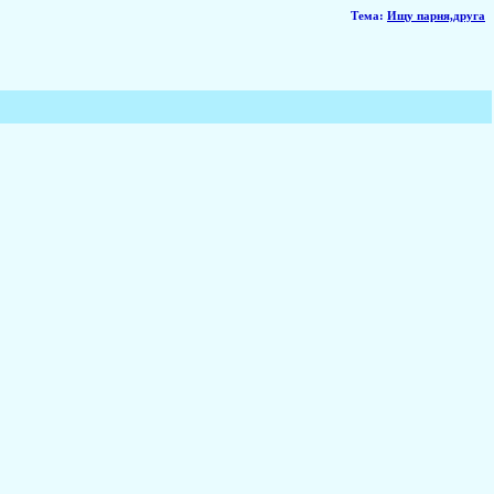
Тема
:
Ищу парня,друга