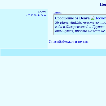
По
Гость
Цитата:
-
09.12.2014 - 04:44
Сообщение от
Denya
56-planet &gt;Эх, чувствую чт
года в Лазаревское (на Групон
отыщутся, просто может не
Спасибо!может и не там..