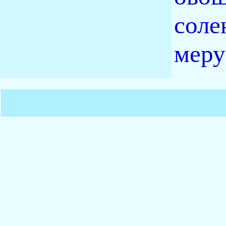
соле
меру