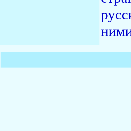
русс
ними