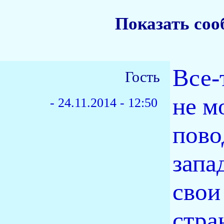
Показать соо
Все-
Гость
не м
-
24.11.2014 - 12:50
пово
запа
свои
стра