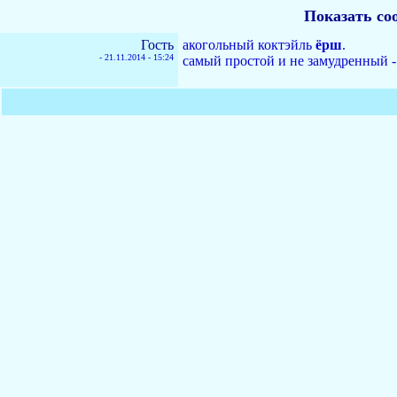
Показать со
Гость
акогольный коктэйль
ёрш
.
-
21.11.2014 - 15:24
самый простой и не замудренный -