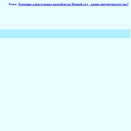
Тема
:
Хорошие алкогольные коктейли на Новый год - какие предпочитаете вы?