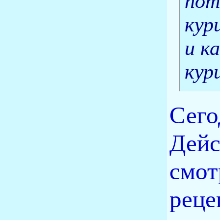
пот
кур
и к
кур
Сего
Дейс
смот
рецеп