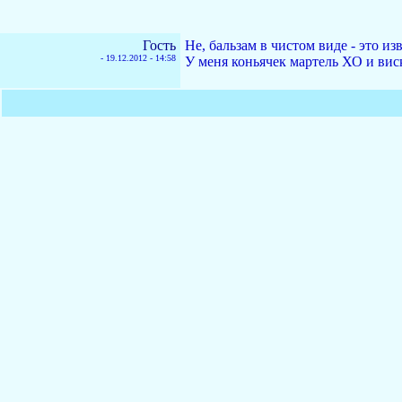
Гость
Не, бальзам в чистом виде - это из
-
19.12.2012 - 14:58
У меня коньячек мартель ХО и вис