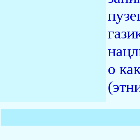
пузе
гази
нацл
о ка
(этн